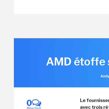
AMD étoffe 
Andy
Le fournisse
0
avec trois r
Réaction