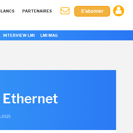
S'abonner
BLANCS
PARTENAIRES
INTERVIEW LMI
LMI MAG
 Ethernet
in 2025