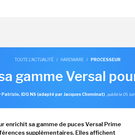
TOUTE L'ACTUALITÉ
/
HARDWARE
/
PROCESSEUR
sa gamme Versal pou
 Patrizio, IDG NS (adapté par Jacques Cheminat)
,
publié le 05 Ju
ur enrichit sa gamme de puces Versal Prime
éférences supplémentaires. Elles affichent