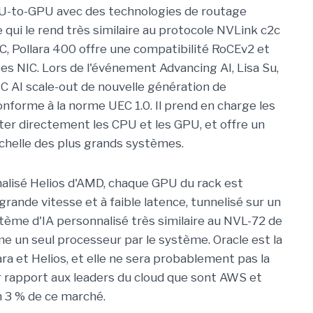
U-to-GPU avec des technologies de routage
e qui le rend très similaire au protocole NVLink c2c
EC, Pollara 400 offre une compatibilité RoCEv2 et
tes NIC. Lors de l'événement Advancing AI, Lisa Su,
IC AI scale-out de nouvelle génération de
onforme à la norme UEC 1.0. Il prend en charge les
ter directement les CPU et les GPU, et offre un
échelle des plus grands systèmes.
nalisé Helios d'AMD, chaque GPU du rack est
 grande vitesse et à faible latence, tunnelisé sur un
stème d'IA personnalisé très similaire au NVL-72 de
 un seul processeur par le système. Oracle est la
ra et Helios, et elle ne sera probablement pas la
ar rapport aux leaders du cloud que sont AWS et
on 3 % de ce marché.