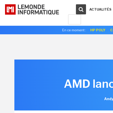
ACTUALITÉS
En ce moment :
HP POLY
C
AMD lanc
Andy