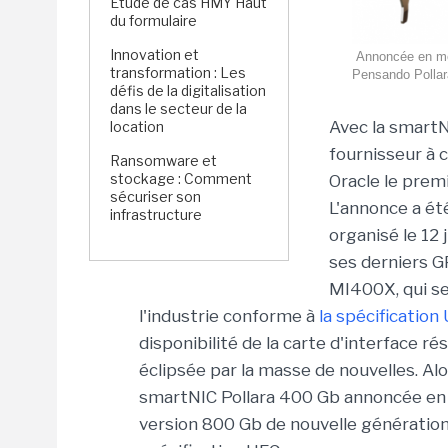
Étude de cas HMY Haut
du formulaire
Innovation et
Annoncée en mê
transformation : Les
Pensando Pollara
défis de la digitalisation
dans le secteur de la
Avec la smartN
location
fournisseur à 
Ransomware et
stockage : Comment
Oracle le premi
sécuriser son
L'annonce a ét
infrastructure
organisé le 12
ses derniers G
MI400X, qui se
l'industrie conforme à
la spécification
disponibilité de la carte d'interface 
éclipsée par la masse de nouvelles. Al
smartNIC Pollara 400 Gb annoncée en 
version 800 Gb de nouvelle génération