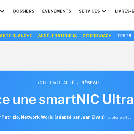
DOSSIERS
ÉVÉNEMENTS
SERVICES
LIVRES-
ARTE BLANCHE
ACCÉLERATEUR IA
CYBERCOACH
TESTS
TOUTE L'ACTUALITÉ
/
RÉSEAU
e une smartNIC Ultra
 Patrizio, Network World (adapté par Jean Elyan)
,
publié le 24 Ju