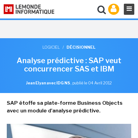
LOGICIEL
/
DÉCISIONNEL
Analyse prédictive : SAP veut
concurrencer SAS et IBM
Jean Elyan avec IDG NS
,
publié le 04 Avril 2012
SAP étoffe sa plate-forme Business Objects
avec un module d'analyse prédictive.