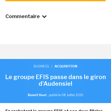
Commentaire
BUSINESS
/
ACQUISITION
Le groupe EFIS passe dans le giron
d'Audensiel
Benoît Huet
,
publié le 08 Juillet 2026