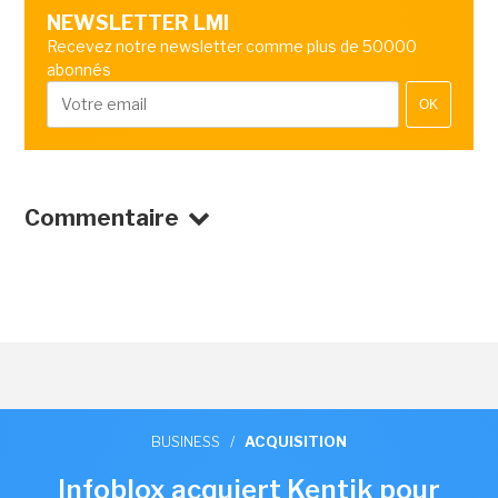
NEWSLETTER LMI
Recevez notre newsletter comme plus de 50000
abonnés
OK
Commentaire
BUSINESS
/
ACQUISITION
Infoblox acquiert Kentik pour