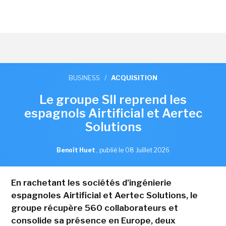
BUSINESS
/
ACQUISITION
Le groupe SII reprend les
espagnols Airtificial et Aertec
Solutions
Benoît Huet
,
publié le 08 Juillet 2026
En rachetant les sociétés d'ingénierie
espagnoles Airtificial et Aertec Solutions, le
groupe récupère 560 collaborateurs et
consolide sa présence en Europe, deux