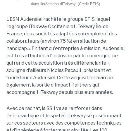
dans lintégration diTekway. (Crédit EFIS)
L'ESN Audensiel rachète le groupe EFIS, lequel
regroupe iTekway Occitanie et iTekway Île-de-
France, deux sociétés adaptées qui emploient des
collaborateurs (environ 75 %) en situation de
handicap. « En tant qu'entreprise à mission, Audensiel
est très attachée à l'inclusion par le numérique, ce
qui rend cette acquisition très différenciante »,
souligne d'ailleurs Nicolas Pacault, président et
fondateur d'Audensiel. Cette acquisition marque
également la sortie d'Impact Partners qui
accompagnait iTekway depuis plusieurs années.
Avec ce rachat, la SSII va se renforcer dans
l'aéronautique et le spatial, iTekway se positionnant
sur ces secteurs avec des compétences techniques
et d'ingénierie à forte valeur ajoutée. Les 100