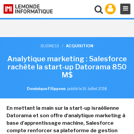
BUSINESS
/
ACQUISITION
Analytique marketing : Salesforce
rachète la start-up Datorama 850
M$
Dominique Filippone
,
publié le 16 Juillet 2018
En mettant la main sur la start-up israélienne
Datorama et son offre d'analytique marketing à
base d'apprentissage machine, Salesforce
compte renforcer sa plateforme de gestion