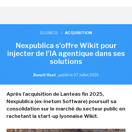
BUSINESS
/
ACQUISITION
Nexpublica s'offre Wikit pour
injecter de l'IA agentique dans ses
solutions
Benoît Huet
,
publié le 07 Juillet 2026
Après l'acquisition de Lanteas fin 2025,
Nexpublica (ex-Inetum Software) poursuit sa
consolidation sur le marché du secteur public en
rachetant la start-up lyonnaise Wikit.