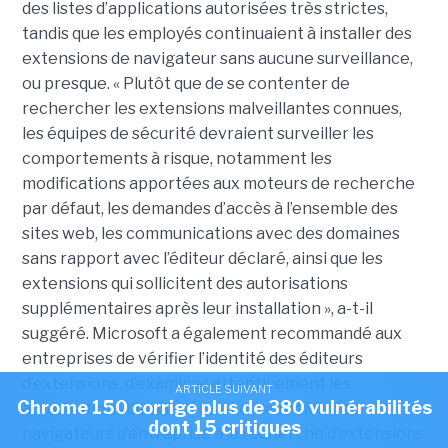
des listes d’applications autorisées très strictes,
tandis que les employés continuaient à installer des
extensions de navigateur sans aucune surveillance,
ou presque. « Plutôt que de se contenter de
rechercher les extensions malveillantes connues,
les équipes de sécurité devraient surveiller les
comportements à risque, notamment les
modifications apportées aux moteurs de recherche
par défaut, les demandes d’accès à l’ensemble des
sites web, les communications avec des domaines
sans rapport avec l’éditeur déclaré, ainsi que les
extensions qui sollicitent des autorisations
supplémentaires après leur installation », a-t-il
suggéré. Microsoft a également recommandé aux
entreprises de vérifier l’identité des éditeurs
d’extensions, d’examiner attentivement les
ARTICLE SUIVANT
Chrome 150 corrige plus de 380 vulnérabilités
autorisations demandées et de surveiller les
dont 15 critiques
navigateurs d’entreprise à la recherche d’extensions