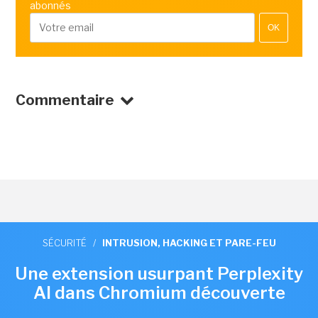
abonnés
OK
Commentaire
SÉCURITÉ
/
INTRUSION, HACKING ET PARE-FEU
Une extension usurpant Perplexity
AI dans Chromium découverte