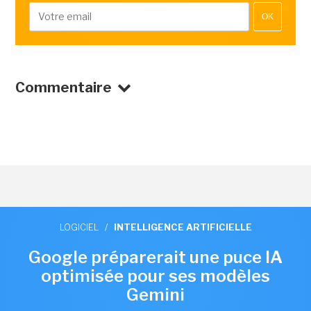
OK
Commentaire
LOGICIEL
/
INTELLIGENCE ARTIFICIELLE
Google préparerait une puce IA
optimisée pour ses modèles
Gemini