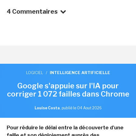
4 Commentaires
LOGICIEL
/
INTELLIGENCE ARTIFICIELLE
Google s'appuie sur l'IA pour
corriger 1 072 failles dans Chrome
Louise Costa
,
publié le 04 Aout 2026
Pour réduire le délai entre la découverte d'une
faille et son déploiement auprès des