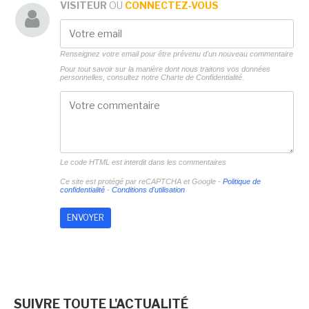
VISITEUR
OU
CONNECTEZ-VOUS
Renseignez votre email pour être prévenu d'un nouveau commentaire
Pour tout savoir sur la manière dont nous traitons vos données
personnelles, consultez notre
Charte de Confidentialité.
Le code HTML est interdit dans les commentaires
Ce site est protégé par reCAPTCHA et Google -
Politique de
confidentialité
-
Conditions d'utilisation
SUIVRE TOUTE L'ACTUALITÉ