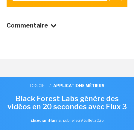
Commentaire
LOGICIEL
/
APPLICATIONS MÉTIERS
Black Forest Labs génère des
vidéos en 20 secondes avec Flux 3
Elgodjam Hanna
,
publié le 29 Juillet 2026