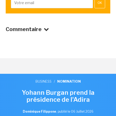
OK
Commentaire
BUSINESS
/
NOMINATION
Yohann Burgan prend la
présidence de l'Adira
Dominique Filippone
,
publié le 06 Juillet 2026