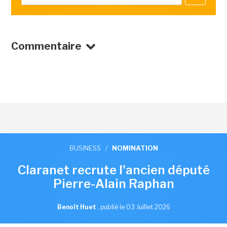
Commentaire
BUSINESS
/
NOMINATION
Claranet recrute l'ancien député
Pierre-Alain Raphan
Benoît Huet
,
publié le 03 Juillet 2026