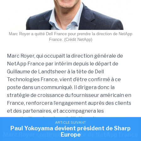
Marc Royer a quitté Dell France pour prendre la direction de NetApp
France. (Crédit NetApp)
Marc Royer, qui occupait la direction générale de
NetApp France par intérim depuis le départ de
Guillaume de Landtsheer à la tête de Dell
Technologies France, vient d’être confirmé à ce
poste dans un communiqué. Il dirigera donc la
stratégie de croissance du fournisseur américain en
France, renforcera l’engagement auprès des clients
et des partenaires, et accompagnera les
organisations dans leurs initiatives de
ARTICLE SUIVANT
ARTICLE SUIVANT
modernisation, de cloud hybride, de gestion des
Romain Passilly prend la direction de Visma
Paul Yokoyama devient président de Sharp
ARTICLE SUIVANT
Marc Royer confirmé à la tête de NetApp France
Europe
France
données et d’IA.