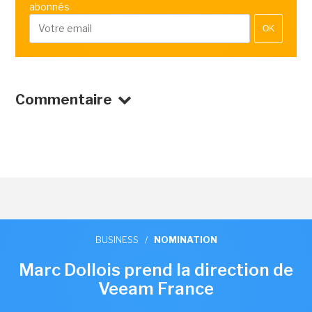
abonnés
OK
Commentaire
BUSINESS
/
NOMINATION
Marc Dollois prend la direction de
Veeam France