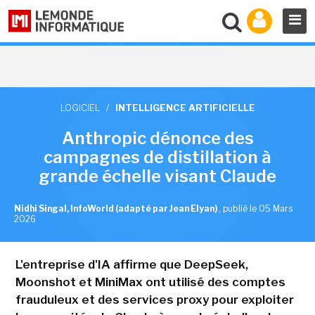
LOGICIEL
/
INTELLIGENCE ARTIFICIELLE
Anthropic dénonce des
campagnes de distillation à
grande échelle visant Claude
Nidhi Singal, InfoWorld (adapté par Jean Elyan)
,
publié le 05 Mars
2026
L'entreprise d'IA affirme que DeepSeek,
Moonshot et MiniMax ont utilisé des comptes
frauduleux et des services proxy pour exploiter