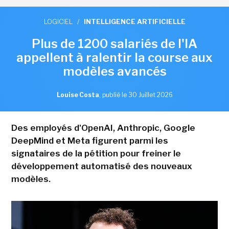
LOGICIEL
/
INTELLIGENCE ARTIFICIELLE
Plus de 1200 salariés de l'IA
appellent à ralentir la course aux
modèles avancés
Louise Costa
,
publié le 30 Juillet 2026
Des employés d'OpenAI, Anthropic, Google
DeepMind et Meta figurent parmi les
signataires de la pétition pour freiner le
développement automatisé des nouveaux
modèles.