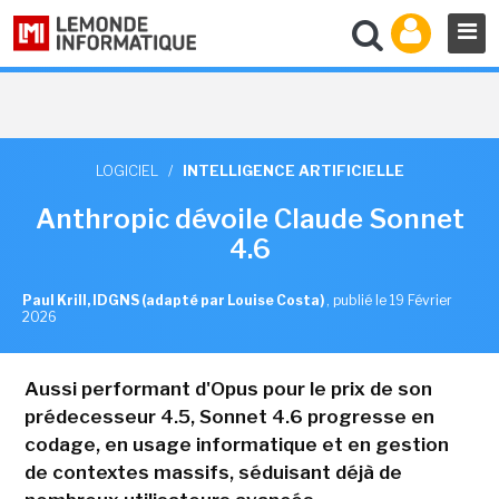
LOGICIEL
/
INTELLIGENCE ARTIFICIELLE
Anthropic dévoile Claude Sonnet
4.6
Paul Krill, IDGNS (adapté par Louise Costa)
,
publié le 19 Février
2026
Aussi performant d'Opus pour le prix de son
prédecesseur 4.5, Sonnet 4.6 progresse en
codage, en usage informatique et en gestion
de contextes massifs, séduisant déjà de