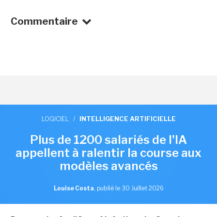
Commentaire
LOGICIEL
/
INTELLIGENCE ARTIFICIELLE
Plus de 1200 salariés de l'IA
appellent à ralentir la course aux
modèles avancés
Louise Costa
,
publié le 30 Juillet 2026