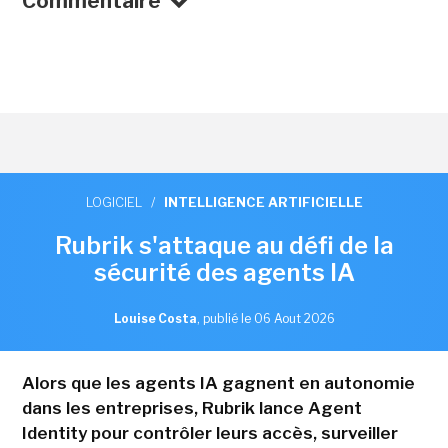
Commentaire
LOGICIEL
/
INTELLIGENCE ARTIFICIELLE
Rubrik s'attaque au défi de la
sécurité des agents IA
Louise Costa
,
publié le 06 Aout 2026
Alors que les agents IA gagnent en autonomie
dans les entreprises, Rubrik lance Agent
Identity pour contrôler leurs accès, surveiller