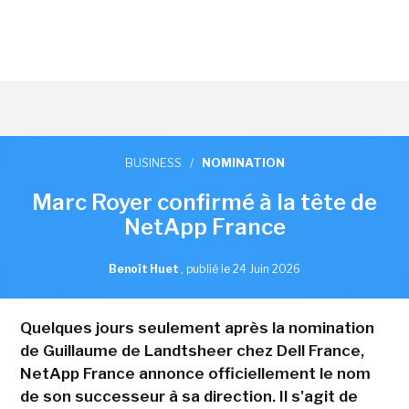
BUSINESS
/
NOMINATION
Marc Royer confirmé à la tête de
NetApp France
Benoît Huet
,
publié le 24 Juin 2026
Quelques jours seulement après la nomination
de Guillaume de Landtsheer chez Dell France,
NetApp France annonce officiellement le nom
de son successeur à sa direction. Il s'agit de