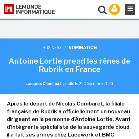
BUSINESS
/
NOMINATION
Antoine Lortie prend les rênes de
Rubrik en France
Jacques Cheminat
,
publié le 21 Décembre 2023
Après le départ de Nicolas Combaret, la filiale
française de Rubrik a officiellement un nouveau
dirigeant en la personne d'Antoine Lortie. Avant
d'intégrer le spécialiste de la sauvegarde cloud,
il a fait ses armes chez Lacework et BMC