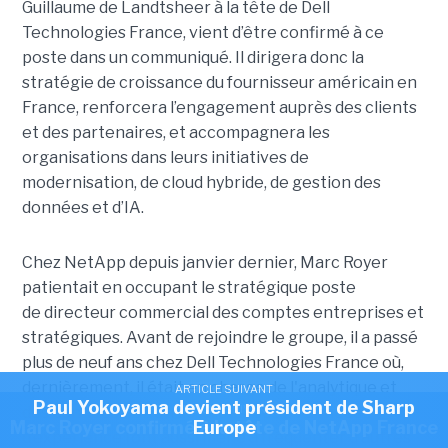
Guillaume de Landtsheer à la tête de Dell
Technologies France, vient d’être confirmé à ce
poste dans un communiqué. Il dirigera donc la
stratégie de croissance du fournisseur américain en
France, renforcera l’engagement auprès des clients
et des partenaires, et accompagnera les
organisations dans leurs initiatives de
modernisation, de cloud hybride, de gestion des
données et d’IA.
Chez NetApp depuis janvier dernier, Marc Royer
patientait en occupant le stratégique poste
de directeur commercial des comptes entreprises et
stratégiques. Avant de rejoindre le groupe, il a passé
plus de neuf ans chez Dell Technologies France où,
dernièrement, il était en charge de l'analytique et
ARTICLE SUIVANT
Paul Yokoyama devient président de Sharp
ARTICLE SUIVANT
des données non structurées. Ses 25 années
Marc Royer confirmé à la tête de NetApp France
Europe
d’expérience l’ont aussi mené à fréquenter d’autres