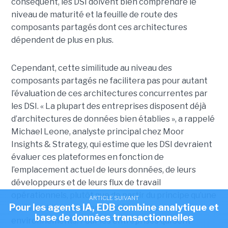
conséquent, les DSI doivent bien comprendre le
niveau de maturité et la feuille de route des
composants partagés dont ces architectures
dépendent de plus en plus.
Cependant, cette similitude au niveau des
composants partagés ne facilitera pas pour autant
l’évaluation de ces architectures concurrentes par
les DSI. « La plupart des entreprises disposent déjà
d’architectures de données bien établies », a rappelé
Michael Leone, analyste principal chez Moor
Insights & Strategy, qui estime que les DSI devraient
évaluer ces plateformes en fonction de
l’emplacement actuel de leurs données, de leurs
développeurs et de leurs flux de travail
opérationnels, plutôt que de partir du principe qu’une
ARTICLE SUIVANT
Pour les agents IA, EDB combine analytique et
seule architecture convient à tous les
base de données transactionnelles
environnements. Pour les entreprises qui sont