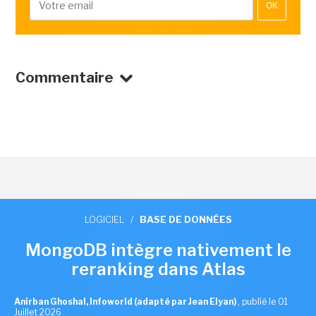
OK
Commentaire
LOGICIEL
/
BASE DE DONNÉES
MongoDB intègre nativement le
reranking dans Atlas
Anirban Ghoshal, Infoworld (adapté par Jean Elyan)
,
publié le 01
Juillet 2026