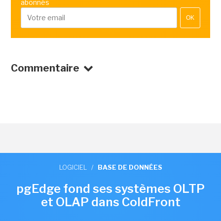
abonnés
OK
Commentaire
LOGICIEL
/
BASE DE DONNÉES
pgEdge fond ses systèmes OLTP
et OLAP dans ColdFront