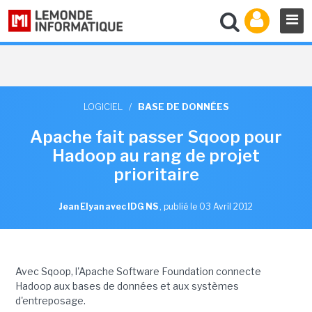
LOGICIEL
/
BASE DE DONNÉES
Apache fait passer Sqoop pour
Hadoop au rang de projet
prioritaire
Jean Elyan avec IDG NS
,
publié le 03 Avril 2012
Avec Sqoop, l'Apache Software Foundation connecte
Hadoop aux bases de données et aux systèmes
d'entreposage.