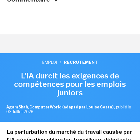
EMPLOI
/
RECRUTEMENT
L'IA durcit les exigences de
compétences pour les emplois
juniors
Agam Shah, ComputerWorld (adapté par Louise Costa)
,
publié le
03 Juillet 2026
La perturbation du marché du travail causée par
l'IA générative oblige les travailleurs débutants