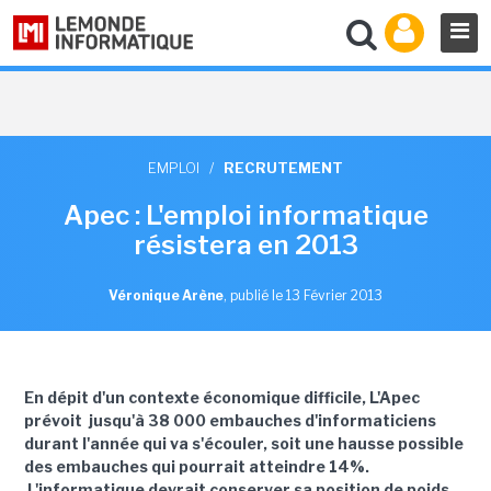
EMPLOI
/
RECRUTEMENT
Apec : L'emploi informatique
résistera en 2013
Véronique Arène
,
publié le 13 Février 2013
En dépit d'un contexte économique difficile, L'Apec
prévoit jusqu'à 38 000 embauches d'informaticiens
durant l'année qui va s'écouler, soit une hausse possible
des embauches qui pourrait atteindre 14%.
L'informatique devrait conserver sa position de poids