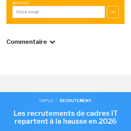
abonnés
OK
Commentaire
EMPLOI
/
RECRUTEMENT
Les recrutements de cadres IT
repartent à la hausse en 2026