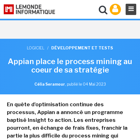
LOGICIEL
/
DÉVELOPPEMENT ET TESTS
Appian place le process mining au
coeur de sa stratégie
Célia Seramour
,
publié le 04 Mai 2023
En quête d'optimisation continue des
processus, Appian a annoncé un programme
baptisé Insight to action. Les entreprises
pourront, en échange de frais fixes, franchir la
partie la plus difficile du process mining qui