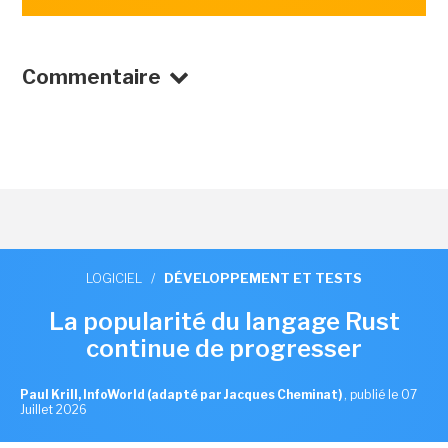
Commentaire
LOGICIEL
/
DÉVELOPPEMENT ET TESTS
La popularité du langage Rust
continue de progresser
Paul Krill, InfoWorld (adapté par Jacques Cheminat)
,
publié le 07
Juillet 2026