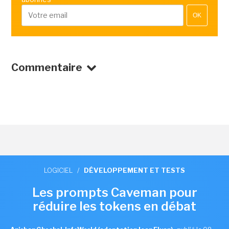
OK
Commentaire
LOGICIEL
/
DÉVELOPPEMENT ET TESTS
Les prompts Caveman pour
réduire les tokens en débat