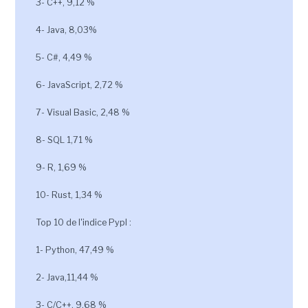
3- C++, 9,12 %
4- Java, 8,03%
5- C#, 4,49 %
6- JavaScript, 2,72 %
7- Visual Basic, 2,48 %
8- SQL 1,71 %
9- R, 1,69 %
10- Rust, 1,34 %
Top 10 de l'indice Pypl :
1- Python, 47,49 %
2- Java,11,44 %
3- C/C++, 9,68 %