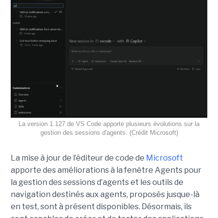
La version 1.127 de VS Code apporte plusieurs évolutions sur la
gestion des sessions d'agents. (Crédit Microsoft)
La mise à jour de l’éditeur de code de
Microsoft
apporte des améliorations à la fenêtre Agents pour
la gestion des sessions d’agents et les outils de
navigation destinés aux agents, proposés jusque-là
en test, sont à présent disponibles. Désormais, ils