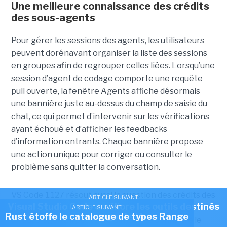
Une meilleure connaissance des crédits
des sous-agents
Pour gérer les sessions des agents, les utilisateurs
peuvent dorénavant organiser la liste des sessions
en groupes afin de regrouper celles liées. Lorsqu’une
session d’agent de codage comporte une requête
pull ouverte, la fenêtre Agents affiche désormais
une bannière juste au-dessus du champ de saisie du
chat, ce qui permet d’intervenir sur les vérifications
ayant échoué et d’afficher les feedbacks
d’information entrants. Chaque bannière propose
une action unique pour corriger ou consulter le
problème sans quitter la conversation.
VS Code 1.127 résout aussi la question des crédits des
ARTICLE SUIVANT
Visual Studio Code améliore les outils destinés
sous-agents. « Lorsqu’un agent délègue une tâche à
ARTICLE SUIVANT
Rust étoffe le catalogue de types Range
aux agents IA
un sous-agent, il peut être difficile de connaître le