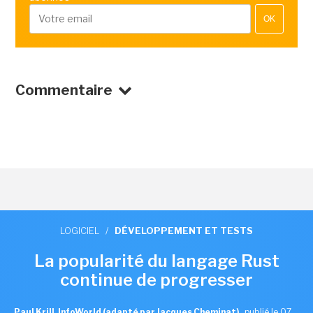
OK
Commentaire
LOGICIEL
/
DÉVELOPPEMENT ET TESTS
La popularité du langage Rust
continue de progresser
Paul Krill, InfoWorld (adapté par Jacques Cheminat)
,
publié le 07