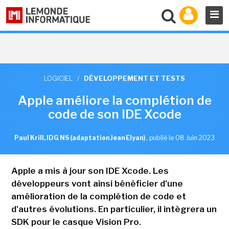
LOGICIEL
/
DÉVELOPPEMENT ET TESTS
Apple améliore la complétion de
code de son IDE Xcode
Paul Krill, IDG NS (adaptation Jean Elyan)
,
publié le 08 Juin 2023
Apple a mis à jour son IDE Xcode. Les
développeurs vont ainsi bénéficier d'une
amélioration de la complétion de code et
d'autres évolutions. En particulier, il intègrera un
SDK pour le casque Vision Pro.