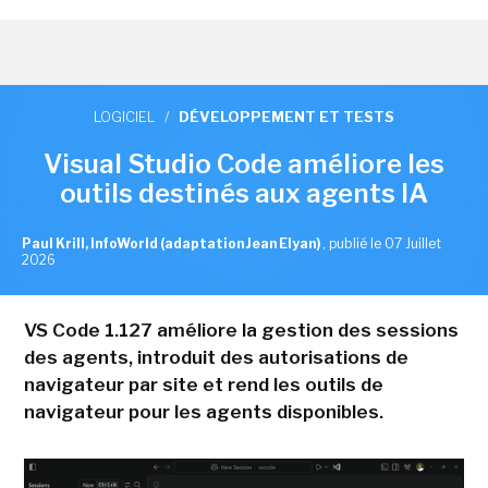
LOGICIEL
/
DÉVELOPPEMENT ET TESTS
Visual Studio Code améliore les
outils destinés aux agents IA
Paul Krill, InfoWorld (adaptation Jean Elyan)
,
publié le 07 Juillet
2026
VS Code 1.127 améliore la gestion des sessions
des agents, introduit des autorisations de
navigateur par site et rend les outils de
navigateur pour les agents disponibles.