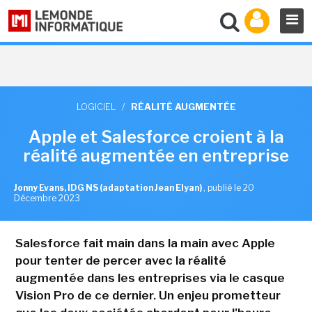
LOGICIEL
/
RÉALITÉ AUGMENTÉE
Apple et Salesforce croient à la
réalité augmentée en entreprise
Jonny Evans, IDG NS (adaptation Jean Elyan)
,
publié le 20
Décembre 2023
Salesforce fait main dans la main avec Apple
pour tenter de percer avec la réalité
augmentée dans les entreprises via le casque
Vision Pro de ce dernier. Un enjeu prometteur