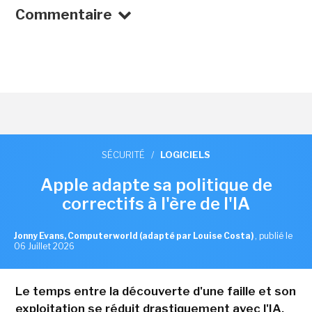
Commentaire
SÉCURITÉ
/
LOGICIELS
Apple adapte sa politique de
correctifs à l'ère de l'IA
Jonny Evans, Computerworld (adapté par Louise Costa)
,
publié le
06 Juillet 2026
Le temps entre la découverte d'une faille et son
exploitation se réduit drastiquement avec l'IA.