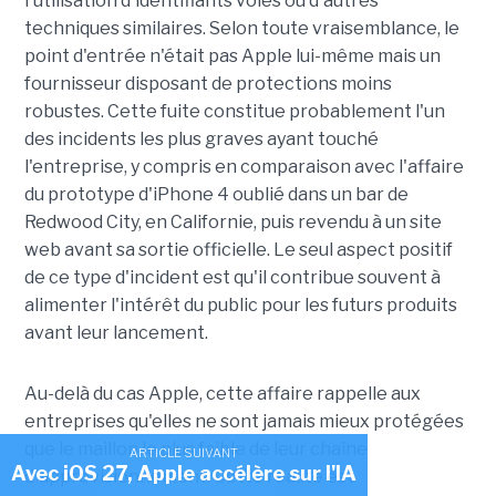
l'utilisation d'identifiants volés ou d'autres
techniques similaires. Selon toute vraisemblance, le
point d'entrée n'était pas Apple lui-même mais un
fournisseur disposant de protections moins
robustes. Cette fuite constitue probablement l'un
des incidents les plus graves ayant touché
l'entreprise, y compris en comparaison avec l'affaire
du prototype d'iPhone 4 oublié dans un bar de
Redwood City, en Californie, puis revendu à un site
web avant sa sortie officielle. Le seul aspect positif
de ce type d'incident est qu'il contribue souvent à
alimenter l'intérêt du public pour les futurs produits
avant leur lancement.
Au-delà du cas Apple, cette affaire rappelle aux
entreprises qu'elles ne sont jamais mieux protégées
que le maillon le plus faible de leur chaîne
ARTICLE SUIVANT
Avec iOS 27, Apple accélère sur l'IA
d'approvisionnement. Cette réalité est