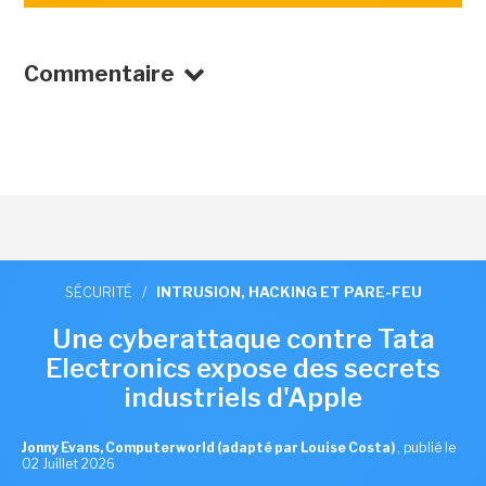
Commentaire
SÉCURITÉ
/
INTRUSION, HACKING ET PARE-FEU
Une cyberattaque contre Tata
Electronics expose des secrets
industriels d'Apple
Jonny Evans, Computerworld (adapté par Louise Costa)
,
publié le
02 Juillet 2026