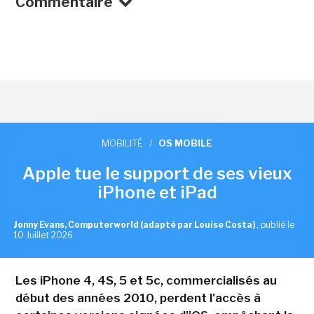
Commentaire
MOBILITÉ
/
OS MOBILE
Apple tue le support de ses vieux
iPhone et iPad
Jonny Evans, Computerworld (adapté par Louise Costa)
,
publié le
10 Juillet 2026
Les iPhone 4, 4S, 5 et 5c, commercialisés au
début des années 2010, perdent l'accès à