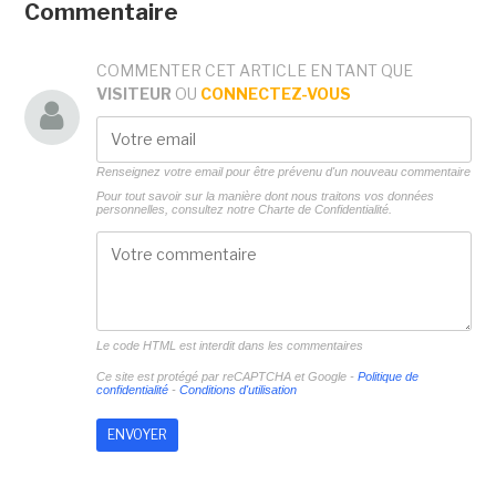
Commentaire
COMMENTER CET ARTICLE EN TANT QUE
VISITEUR
OU
CONNECTEZ-VOUS
Renseignez votre email pour être prévenu d'un nouveau commentaire
Pour tout savoir sur la manière dont nous traitons vos données
personnelles, consultez notre
Charte de Confidentialité.
Le code HTML est interdit dans les commentaires
Ce site est protégé par reCAPTCHA et Google -
Politique de
confidentialité
-
Conditions d'utilisation