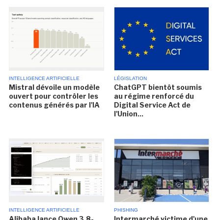
INTELLIGENCE ARTIFICIELLE
LÉGISLATION
Mistral dévoile un modèle
ChatGPT bientôt soumis
ouvert pour contrôler les
au régime renforcé du
contenus générés par l'IA
Digital Service Act de
l'Union...
INTELLIGENCE ARTIFICIELLE
PHISHING
Alibaba lance Qwen 3.8-
Intermarché victime d'une