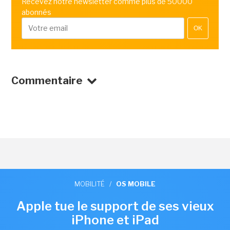
Recevez notre newsletter comme plus de 50000
abonnés
OK
Commentaire
MOBILITÉ
/
OS MOBILE
Apple tue le support de ses vieux
iPhone et iPad