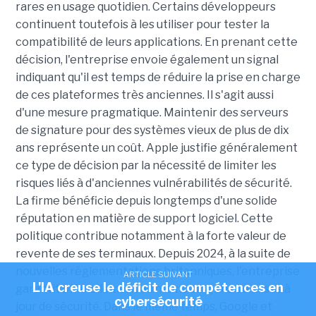
rares en usage quotidien. Certains développeurs
continuent toutefois à les utiliser pour tester la
compatibilité de leurs applications. En prenant cette
décision, l'entreprise envoie également un signal
indiquant qu'il est temps de réduire la prise en charge
de ces plateformes très anciennes. Il s'agit aussi
d'une mesure pragmatique. Maintenir des serveurs
de signature pour des systèmes vieux de plus de dix
ans représente un coût. Apple justifie généralement
ce type de décision par la nécessité de limiter les
risques liés à d'anciennes vulnérabilités de sécurité.
La firme bénéficie depuis longtemps d'une solide
réputation en matière de support logiciel. Cette
politique contribue notamment à la forte valeur de
revente de ses terminaux. Depuis 2024, à la suite de
nouvelles réglementations britanniques, l'entreprise
ARTICLE SUIVANT
L'IA creuse le déficit de compétences en
garantit officiellement au moins cinq ans de mises à
cybersécurité
jour de sécurité. Dans le même temps, Google et