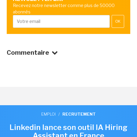
Recevez notre newsletter comme plus de 50000
abonnés
OK
Commentaire
EMPLOI
/
RECRUTEMENT
Linkedin lance son outil IA Hiring
Assistant en France