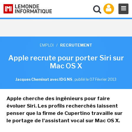
EMPLOI
/
RECRUTEMENT
Apple recrute pour porter Siri sur
Mac OS X
Jacques Cheminat avec IDG NS
,
publié le 07 Février 2013
Apple cherche des ingénieurs pour faire
évoluer Siri. Les profils recherchés laissent
penser que la firme de Cupertino travaille sur
le portage de l'assistant vocal sur Mac OS X.