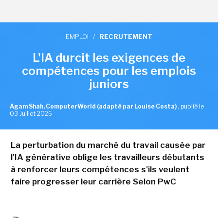
EMPLOI
/
RECRUTEMENT
L'IA durcit les exigences de
compétences pour les emplois
juniors
Agam Shah, ComputerWorld (adapté par Louise Costa)
,
publié le
03 Juillet 2026
La perturbation du marché du travail causée par
l'IA générative oblige les travailleurs débutants
à renforcer leurs compétences s'ils veulent
faire progresser leur carrière Selon PwC