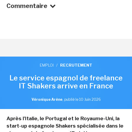
Commentaire
EMPLOI
/
RECRUTEMENT
Le service espagnol de freelance
IT Shakers arrive en France
Véronique Arène
,
publié le 10 Juin 2026
Après l'Italie, le Portugal et le Royaume-Uni, la
start-up espagnole Shakers spécialisée dans le