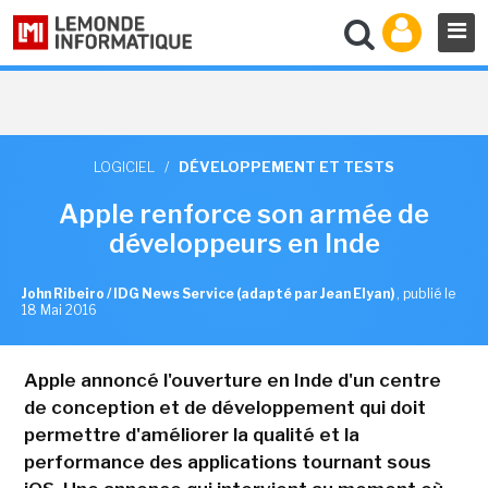
LOGICIEL
/
DÉVELOPPEMENT ET TESTS
Apple renforce son armée de
développeurs en Inde
John Ribeiro / IDG News Service (adapté par Jean Elyan)
,
publié le
18 Mai 2016
Apple annoncé l'ouverture en Inde d'un centre
de conception et de développement qui doit
permettre d'améliorer la qualité et la
performance des applications tournant sous