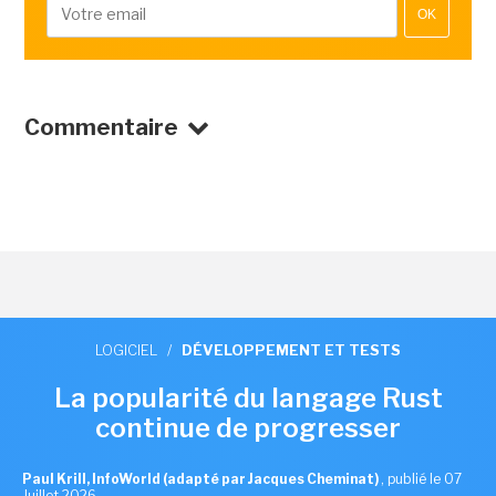
OK
Commentaire
LOGICIEL
/
DÉVELOPPEMENT ET TESTS
La popularité du langage Rust
continue de progresser
Paul Krill, InfoWorld (adapté par Jacques Cheminat)
,
publié le 07
Juillet 2026