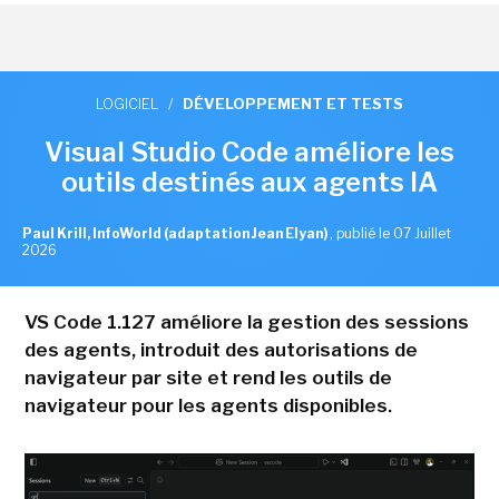
LOGICIEL
/
DÉVELOPPEMENT ET TESTS
Visual Studio Code améliore les
outils destinés aux agents IA
Paul Krill, InfoWorld (adaptation Jean Elyan)
,
publié le 07 Juillet
2026
VS Code 1.127 améliore la gestion des sessions
des agents, introduit des autorisations de
navigateur par site et rend les outils de
navigateur pour les agents disponibles.