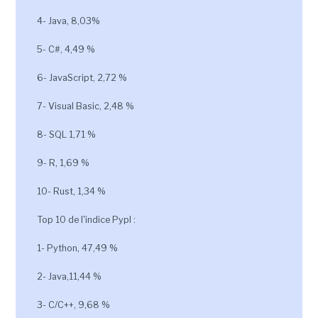
4- Java, 8,03%
5- C#, 4,49 %
6- JavaScript, 2,72 %
7- Visual Basic, 2,48 %
8- SQL 1,71 %
9- R, 1,69 %
10- Rust, 1,34 %
Top 10 de l'indice Pypl :
1- Python, 47,49 %
2- Java,11,44 %
3- C/C++, 9,68 %