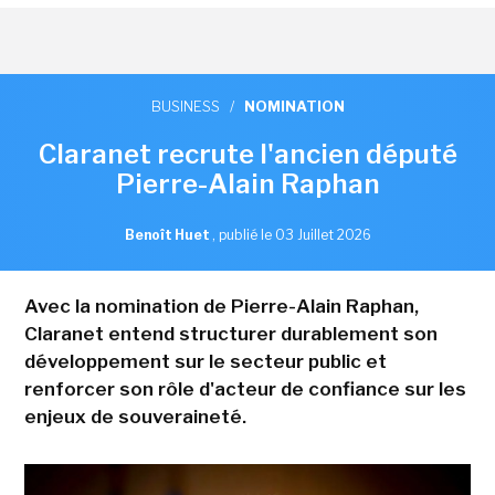
BUSINESS
/
NOMINATION
Claranet recrute l'ancien député
Pierre-Alain Raphan
Benoît Huet
,
publié le 03 Juillet 2026
Avec la nomination de Pierre-Alain Raphan,
Claranet entend structurer durablement son
développement sur le secteur public et
renforcer son rôle d'acteur de confiance sur les
enjeux de souveraineté.