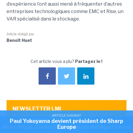
d’expérience l’ont aussi mené à fréquenter d’autres
entreprises technologiques comme EMC et Rise, un
VAR spécialisé dans le stockage.
Article rédigé par
Benoît Huet
Cet article vous a plu?
Partagez le !
NEWSLETTER LMI
Recevez notre newsletter comme plus de 50000
ARTICLE SUIVANT
Paul Yokoyama devient président de Sharp
abonnés
ARTICLE SUIVANT
Marc Royer confirmé à la tête de NetApp France
Europe
OK