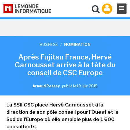
BUSINESS
/
NOMINATION
Après Fujitsu France, Hervé
Garnousset arrive à la tête du
conseil de CSC Europe
Arnaud Pessey
,
publié le 10 Juin 2015
La SSII CSC place Hervé Garnousset à la
direction de son pôle conseil pour l'Ouest et le
Sud de l'Europe où elle emploie plus de 1 600
consultants.