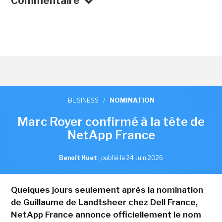
Commentaire
BUSINESS
/
NOMINATION
Marc Royer confirmé à la tête de
NetApp France
Benoît Huet
,
publié le 24 Juin 2026
Quelques jours seulement après la nomination
de Guillaume de Landtsheer chez Dell France,
NetApp France annonce officiellement le nom