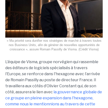
« Ma priorité sera dunifier nos stratégies de marché à travers toutes
nos Business Units, afin de générer de nouvelles opportunités de
croissance », assure Romain Passilly de Visma. (Crédit Visma)
L’équipe de Visma, groupe norvégien qui rassemble
des éditeurs de logiciels spécialisés à travers
l’Europe, se renforce dans l'hexagone avec l’arrivée
de Romain Passilly au poste de directeur France. Il
travaillera aux côtés d’Olivier Constant qui, de son
côté, assurera le lien avec
la gouvernance globale de
ce groupe en pleine expansion dans l’hexagone,
comme nous le mentionnions au travers de cette