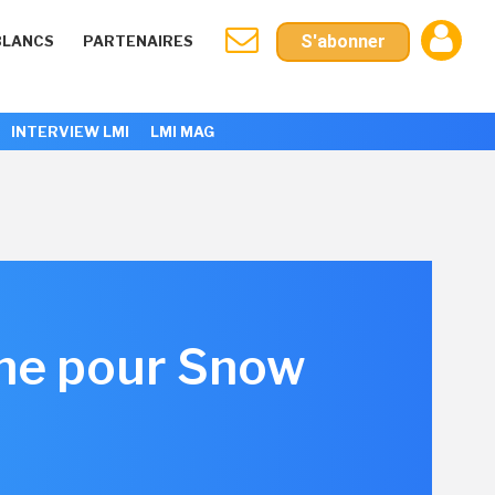
S'abonner
BLANCS
PARTENAIRES
INTERVIEW LMI
LMI MAG
ine pour Snow