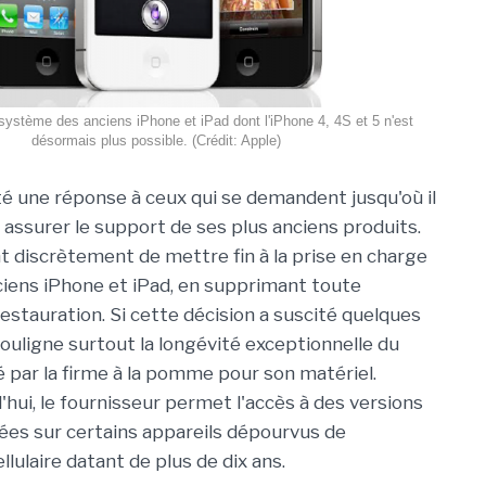
 système des anciens iPhone et iPad dont l'iPhone 4, 4S et 5 n'est
désormais plus possible. (Crédit: Apple)
é une réponse à ceux qui se demandent jusqu'où il
 assurer le support de ses plus anciens produits.
nt discrètement de mettre fin à la prise en charge
ciens iPhone et iPad, en supprimant toute
restauration. Si cette décision a suscité quelques
 souligne surtout la longévité exceptionnelle du
 par la firme à la pomme pour son matériel.
'hui, le fournisseur permet l'accès à des versions
gnées sur certains appareils dépourvus de
llulaire datant de plus de dix ans.