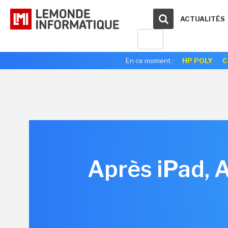
ACTUALITÉS
En ce moment :
HP POLY
C
Après iPad, 