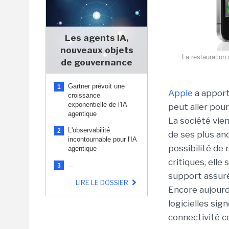
Les agents IA,
nouveaux objets
La restauration
de gouvernance
Gartner prévoit une
1
Apple
a apport
croissance
exponentielle de l'IA
peut aller pour
agentique
La société vie
L'observabilité
2
de ses plus an
incontournable pour l'IA
possibilité de 
agentique
critiques, elle
...
3
support assuré
LIRE LE DOSSIER
Encore aujourd
logicielles si
connectivité ce