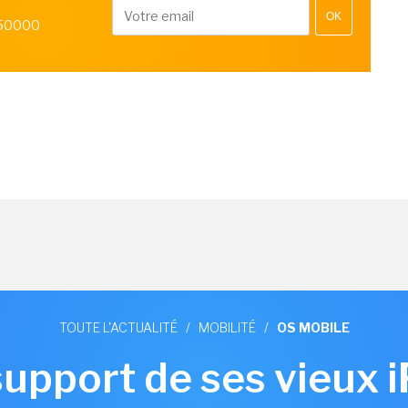
OK
 50000
TOUTE L'ACTUALITÉ
/
MOBILITÉ
/
OS MOBILE
support de ses vieux 