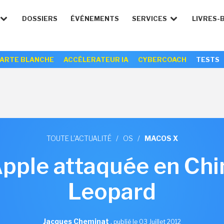
DOSSIERS
ÉVÉNEMENTS
SERVICES
LIVRES-
ARTE BLANCHE
ACCÉLERATEUR IA
CYBERCOACH
TESTS
TOUTE L'ACTUALITÉ
/
OS
/
MACOS X
Apple attaquée en Ch
Leopard
Jacques Cheminat
,
publié le 03 Juillet 2012