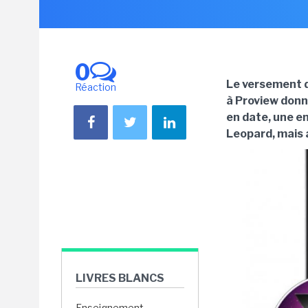
0
Le versement d
Réaction
à Proview donn
en date, une e
Leopard, mais 
LIVRES BLANCS
Enseignement