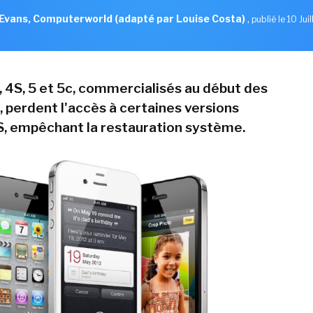
Evans, Computerworld (adapté par Louise Costa)
,
publié le 10 Jui
, 4S, 5 et 5c, commercialisés au début des
 perdent l'accès à certaines versions
S, empêchant la restauration système.