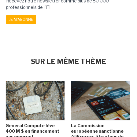
Recevez notre newsletter comme plus de 50 000
professionnels de l'IT!
JE M'ABONNE
SUR LE MÊME THÈME
General Compute lève
La Commission
400 M $ en financement
européenne sanctionne
par emprunt
AliExpress à hauteur de