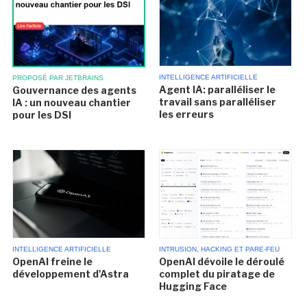
INTELLIGENCE ARTIFICIELLE
PROPOSÉ PAR JETBRAINS
Agent IA: paralléliser le
Gouvernance des agents
travail sans paralléliser
IA : un nouveau chantier
les erreurs
pour les DSI
INTELLIGENCE ARTIFICIELLE
INTRUSION, HACKING ET PARE-FEU
OpenAI freine le
OpenAI dévoile le déroulé
développement d'Astra
complet du piratage de
Hugging Face