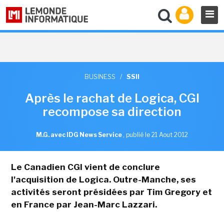
BUSINESS
/
SSII
Après le rachat de Logica, CGI
recompose sa direction
M.G. avec IDG News Service
,
publié le 21 Aout 2012
Le Canadien CGI vient de conclure
l'acquisition de Logica. Outre-Manche, ses
activités seront présidées par Tim Gregory et
en France par Jean-Marc Lazzari.