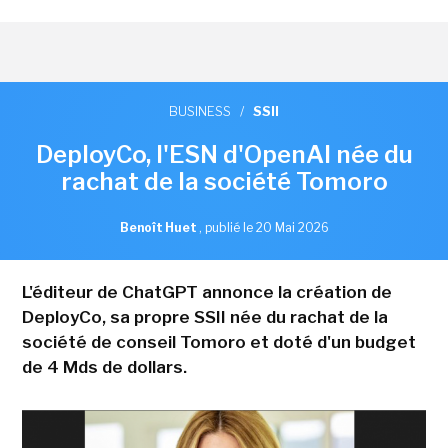
BUSINESS
/
SSII
DeployCo, l'ESN d'OpenAI née du
rachat de la société Tomoro
Benoît Huet
,
publié le 20 Mai 2026
L'éditeur de ChatGPT annonce la création de
DeployCo, sa propre SSII née du rachat de la
société de conseil Tomoro et doté d'un budget
de 4 Mds de dollars.