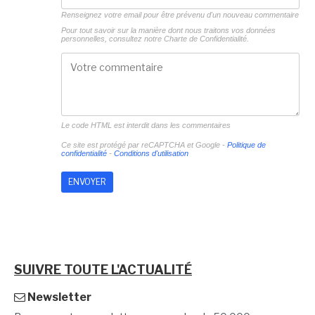
Renseignez votre email pour être prévenu d'un nouveau commentaire
Pour tout savoir sur la manière dont nous traitons vos données
personnelles, consultez notre
Charte de Confidentialité.
Le code HTML est interdit dans les commentaires
Ce site est protégé par reCAPTCHA et Google -
Politique de
confidentialité
-
Conditions d'utilisation
SUIVRE TOUTE L'ACTUALITÉ
Newsletter