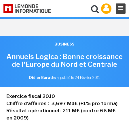
BUSINESS
Annuels Logica : Bonne croissance
de l'Europe du Nord et Centrale
Didier Barathon
,
publié le 24 Février 2011
Exercice fiscal 2010
Chiffre d'affaires : 3,697 Md£ (+1% pro forma)
Résultat opérationnel : 211 M£ (contre 66 M£
en 2009)