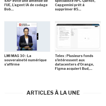
SAP évite une amende de
spécialiste HPC Qarnot,
l'UE, L'agent IA de codage
Capgemini prêt à
Bob...
supprimer 85...
LMI MAG 30 : La
Telex : Plusieurs fonds
souveraineté numérique
s'intéressent aux
s'affirme
datacenters d'Orange,
Figma acquiert Bud,...
ARTICLES À LA UNE