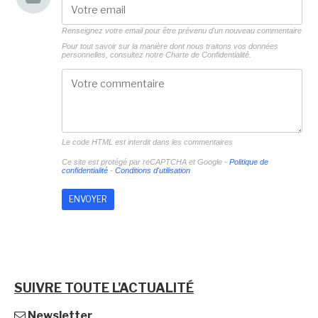
Renseignez votre email pour être prévenu d'un nouveau commentaire
Pour tout savoir sur la manière dont nous traitons vos données
personnelles, consultez notre
Charte de Confidentialité.
Le code HTML est interdit dans les commentaires
Ce site est protégé par reCAPTCHA et Google -
Politique de
confidentialité
-
Conditions d'utilisation
SUIVRE TOUTE L'ACTUALITÉ
Newsletter