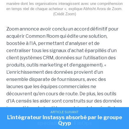
manière dont les organisations interagissent avec une compréhension
en temps réel de chaque acheteur », explique Abhisht Arora de Zoom.
(Crédit Zoom)
Zoom annonce avoir conclu un accord définitif pour
acquérir Common Room qui édite une solution,
boostée à l’IA, permettant d'analyser et de
centraliser tous les signaux d'achat éparpillés d'un
client (systèmes CRM, données sur l’utilisation des
produits, outils marketing et d’engagement). «
L'enrichissement des données provient d'un
ensemble disparate de fournisseurs, avec des
lacunes que les équipes commerciales ne
découvrent qu'en cours de route. De plus, les outils
d'IA censés les aider sont construits sur des données
incomplètes et obsolètes, produisant des résultats
ARTICLE SUIVANT
ARTICLE SUIVANT
ARTICLE SUIVANT
génériques et peu fiables. Il en résulte des efforts
L'intégrateur Instasys absorbé par le groupe
Nexpublica s'offre Wikit pour injecter de l'IA
Zoom acquiert la start-up Common Room,
gaspillés sur les mauvais comptes au mauvais
agentique dans ses solutions
spécialiste du FinOps
Qyyp