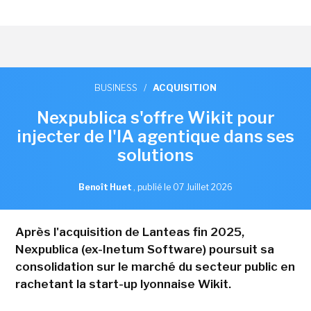
BUSINESS
/
ACQUISITION
Nexpublica s'offre Wikit pour
injecter de l'IA agentique dans ses
solutions
Benoît Huet
,
publié le 07 Juillet 2026
Après l'acquisition de Lanteas fin 2025,
Nexpublica (ex-Inetum Software) poursuit sa
consolidation sur le marché du secteur public en
rachetant la start-up lyonnaise Wikit.