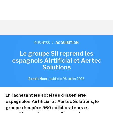
BUSINESS
/
ACQUISITION
Le groupe SII reprend les
espagnols Airtificial et Aertec
Solutions
Benoît Huet
,
publié le 08 Juillet 2026
En rachetant les sociétés d'ingénierie
espagnoles Airtificial et Aertec Solutions, le
groupe récupère 560 collaborateurs et