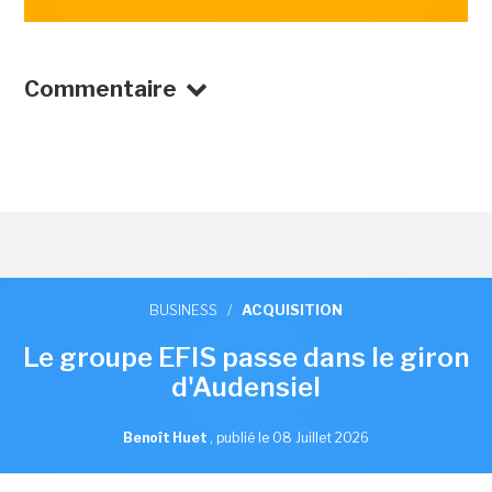
Commentaire
BUSINESS
/
ACQUISITION
Le groupe EFIS passe dans le giron
d'Audensiel
Benoît Huet
,
publié le 08 Juillet 2026