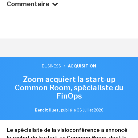
Commentaire
BUSINESS
/
ACQUISITION
Zoom acquiert la start-up
Common Room, spécialiste du
FinOps
Benoît Huet
,
publié le 06 Juillet 2026
Le spécialiste de la visioconférence a annoncé
le rachat de la start-up Common Room, dont la