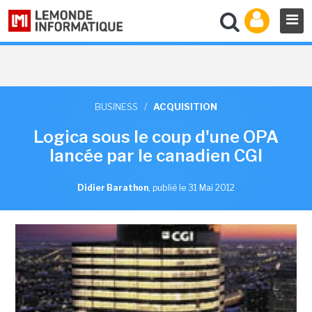
BUSINESS
/
ACQUISITION
Logica sous le coup d'une OPA
lancée par le canadien CGI
Didier Barathon
,
publié le 31 Mai 2012