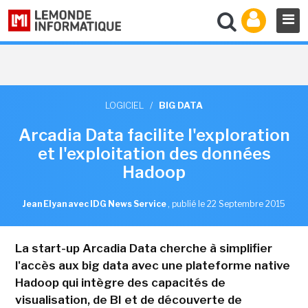
LOGICIEL
/
BIG DATA
Arcadia Data facilite l'exploration
et l'exploitation des données
Hadoop
Jean Elyan avec IDG News Service
,
publié le 22 Septembre 2015
La start-up Arcadia Data cherche à simplifier
l'accès aux big data avec une plateforme native
Hadoop qui intègre des capacités de
visualisation, de BI et de découverte de