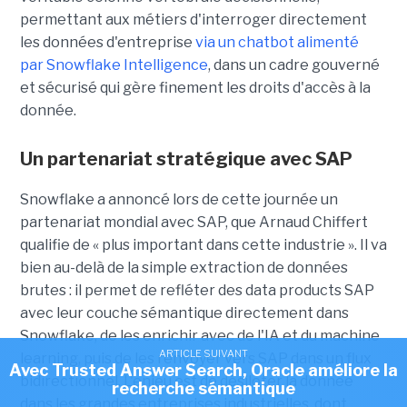
permettant aux métiers d'interroger directement
les données d'entreprise
via un chatbot alimenté
par Snowflake Intelligence
, dans un cadre gouverné
et sécurisé qui gère finement les droits d'accès à la
donnée.
Un partenariat stratégique avec SAP
Snowflake a annoncé lors de cette journée un
partenariat mondial avec SAP, que
Arnaud Chiffert
qualifie de « plus important dans cette industrie ». Il va
bien au-delà de la simple extraction de données
brutes : il permet de refléter des data products SAP
avec leur couche sémantique directement dans
Snowflake, de les enrichir avec de l'IA et du machine
ARTICLE SUIVANT
learning, puis de les renvoyer vers SAP dans un flux
Avec Trusted Answer Search, Oracle améliore la
bidirectionnel. L'enjeu est de désiloter la donnée
recherche sémantique
dans les grandes entreprises industrielles, dont