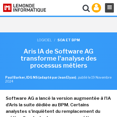
LOGICIEL
/
SOA ET BPM
Aris IA de Software AG
transforme l'analyse des
processus métiers
Paul Barker, IDG NS (adapté par Jean Elyan)
,
publié le 19 Novembre
2024
Software AG a lancé la version augmentée à l'IA
d'Aris la suite dédiée au BPM. Certains
analystes s'inquiètent du remplacement du