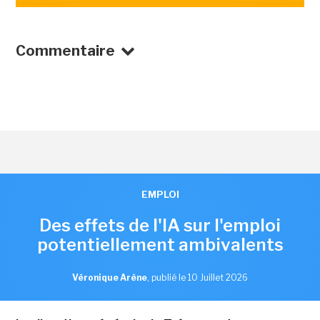
Commentaire
EMPLOI
Des effets de l'IA sur l'emploi
potentiellement ambivalents
Véronique Arène
,
publié le 10 Juillet 2026