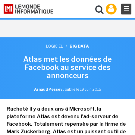
LOGICIEL
/
BIG DATA
Atlas met les données de
Facebook au service des
annonceurs
Arnaud Pessey
,
publié le 19 Juin 2015
Racheté il y a deux ans à Microsoft, la
plateforme Atlas est devenu l'ad-serveur de
Facebook. Totalement repensée par la firme de
Mark Zuckerberg, Atlas est un puissant outil de