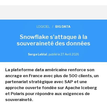
LOGICIEL
/
BIG DATA
Snowflake s'attaque à la
souveraineté des données
Serge Leblal
,
publié le 27 Avril 2026
La plateforme data américaine renforce son
ancrage en France avec plus de 500 clients, un
partenariat stratégique avec SAP et une
approche ouverte fondée sur Apache Iceberg
et Polaris pour répondre aux exigences de
souveraineté.