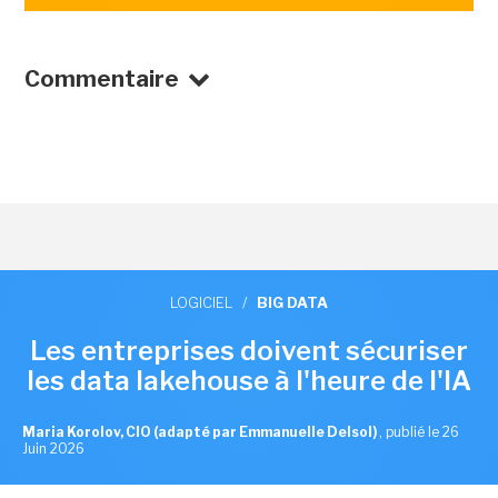
Commentaire
LOGICIEL
/
BIG DATA
Les entreprises doivent sécuriser
les data lakehouse à l'heure de l'IA
Maria Korolov, CIO (adapté par Emmanuelle Delsol)
,
publié le 26
Juin 2026