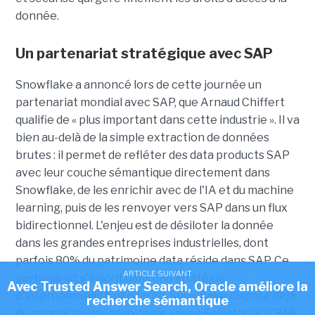
donnée.
Un partenariat stratégique avec SAP
Snowflake a annoncé lors de cette journée un
partenariat mondial avec SAP, que
Arnaud Chiffert
qualifie de « plus important dans cette industrie ». Il va
bien au-delà de la simple extraction de données
brutes : il permet de refléter des data products SAP
avec leur couche sémantique directement dans
Snowflake, de les enrichir avec de l'IA et du machine
learning, puis de les renvoyer vers SAP dans un flux
bidirectionnel. L'enjeu est de désiloter la donnée
dans les grandes entreprises industrielles, dont
parfois 80% du patrimoine data réside dans SAP. Ce
ARTICLE SUIVANT
partenariat s'inscrit dans une stratégie
Avec Trusted Answer Search, Oracle améliore la
d'interopérabilité plus large. Snowflake dispose déjà
recherche sémantique
de connecteurs « zéro copie » avec Salesforce (CRM),