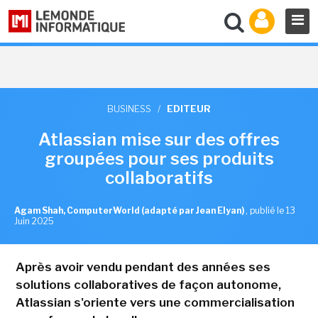
BUSINESS
/
EDITEUR
Atlassian mise sur des offres
groupées pour ses produits
collaboratifs
Agam Shah, ComputerWorld (adapté par Jean Elyan)
,
publié le 13
Juin 2025
Après avoir vendu pendant des années ses
solutions collaboratives de façon autonome,
Atlassian s'oriente vers une commercialisation