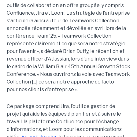
outils de collaboration en offre groupée, y compris
Confluence, Jira et
Loom
. La stratégie de l’entreprise
s'articulera ainsi autour de
Teamwork
Collection
annoncée récemment et dévoilée en avril lors de la
conférence Team '25. «
Teamwork
Collection
représente clairement ce que sera notre stratégie
pour l'avenir », a déclaré Brian Duffy, le récent
chief
revenue
officer
d'
Atlassian
, lors d'une interview dans
le cadre de la William Blair 45th
Annual
Growth
Stock
Conference
. « Nous ouvrirons la voie avec
Teamwork
Collection [...] ce sera notre approche de facto
pour
nos clients d'entreprise ».
Ce package comprend Jira, l’outil de gestion de
projet qui aide les équipes à planifier et à suivre le
travail, la plateforme Confluence pour l'échange
d'informations, et
Loom
pour les communications
vidéo.
En avril dernier
, le fournisseur a mis en avant