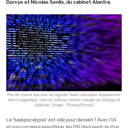
Durvye et Nicolas Senlis, du cabinet Alantra.
Peu de chance que tous les logiciels SaaS classiques disparaissent
face à l'agentique, mais les éditeurs doivent changer de stratégie et
d'attitude. (Image : Pixabay/Pexels)
La 'Saaspocalypse' est-elle pour demain ? Avec l'IA
et son corolaire agentique, les DSI disposent-ils d'un