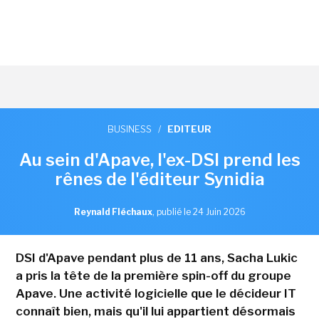
BUSINESS
/
EDITEUR
Au sein d'Apave, l'ex-DSI prend les
rênes de l'éditeur Synidia
Reynald Fléchaux
,
publié le 24 Juin 2026
DSI d'Apave pendant plus de 11 ans, Sacha Lukic
a pris la tête de la première spin-off du groupe
Apave. Une activité logicielle que le décideur IT
connaît bien, mais qu'il lui appartient désormais