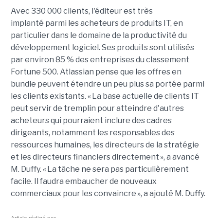
Avec 330 000 clients, l'éditeur
est très
implanté
parmi les acheteurs de produits
IT
, en
particulier dans le domaine de la productivité du
développement logiciel
.
Ses produits sont
utilisé
s
par environ 85 % des entreprises du classement
Fortune 500.
Atlassian
pense que les offres en
bundle
peuvent
étendre
un peu plus
sa portée parmi
les clients existants.
«
La base actuelle de clients
IT
peut servir de tremplin pour atteindre d'autres
acheteurs qui pourraient inclure
des cadres
dirigeants
,
notamment
les
responsables des
ressources humaines,
les
directeurs de la stratégie
et les directeurs financiers directement
»
, a
avancé
M. Duffy.
«
La tâche
ne sera pas particulièrement
facile. Il faudra embaucher de nouveaux
commerciaux pour
les convaincre
»
, a
ajouté
M. Duffy.