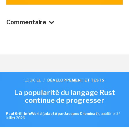
Commentaire
LOGICIEL
/
DÉVELOPPEMENT ET TESTS
La popularité du langage Rust
continue de progresser
Paul Krill, InfoWorld (adapté par Jacques Cheminat)
,
publié le 07
Juillet 2026