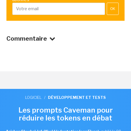
OK
Commentaire
LOGICIEL
/
DÉVELOPPEMENT ET TESTS
Les prompts Caveman pour
réduire les tokens en débat