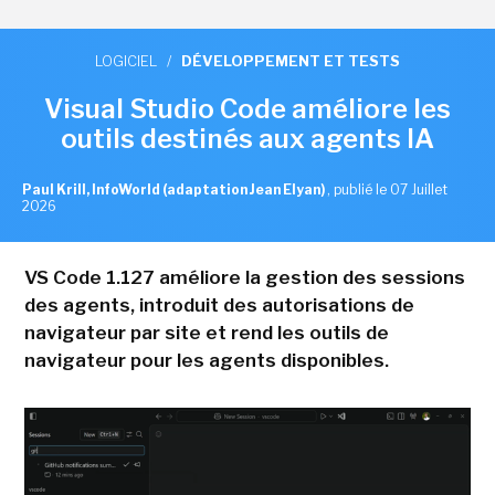
LOGICIEL
/
DÉVELOPPEMENT ET TESTS
Visual Studio Code améliore les
outils destinés aux agents IA
Paul Krill, InfoWorld (adaptation Jean Elyan)
,
publié le 07 Juillet
2026
VS Code 1.127 améliore la gestion des sessions
des agents, introduit des autorisations de
navigateur par site et rend les outils de
navigateur pour les agents disponibles.