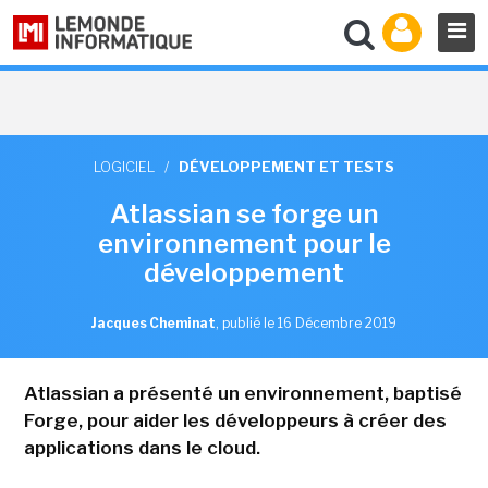
LOGICIEL
/
DÉVELOPPEMENT ET TESTS
Atlassian se forge un
environnement pour le
développement
Jacques Cheminat
,
publié le 16 Décembre 2019
Atlassian a présenté un environnement, baptisé
Forge, pour aider les développeurs à créer des
applications dans le cloud.