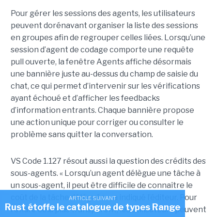
Pour gérer les sessions des agents, les utilisateurs
peuvent dorénavant organiser la liste des sessions
en groupes afin de regrouper celles liées. Lorsqu’une
session d’agent de codage comporte une requête
pull ouverte, la fenêtre Agents affiche désormais
une bannière juste au-dessus du champ de saisie du
chat, ce qui permet d’intervenir sur les vérifications
ayant échoué et d’afficher les feedbacks
d’information entrants. Chaque bannière propose
une action unique pour corriger ou consulter le
problème sans quitter la conversation.
VS Code 1.127 résout aussi la question des crédits des
sous-agents. « Lorsqu’un agent délègue une tâche à
un sous-agent, il peut être difficile de connaître le
coût de la tâche déléguée », a indiqué l’éditeur. Pour
ARTICLE SUIVANT
Rust étoffe le catalogue de types Range
rendre cela plus transparent, les utilisateurs peuvent