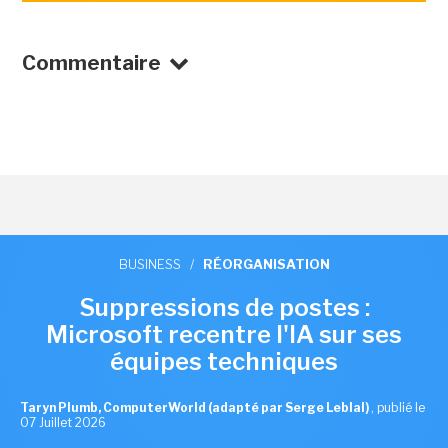
Commentaire
BUSINESS
/
RÉORGANISATION
Suppressions de postes :
Microsoft recentre l'IA sur ses
équipes techniques
Taryn Plumb, ComputerWorld (adapté par Serge Leblal)
,
publié le
07 Juillet 2026