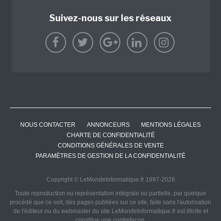
Suivez-nous sur les réseaux
NOUS CONTACTER
ANNONCEURS
MENTIONS LÉGALES
CHARTE DE CONFIDENTIALITÉ
CONDITIONS GÉNÉRALES DE VENTE
PARAMÈTRES DE GESTION DE LA CONFIDENTIALITÉ
Copyright © LeMondeInformatique.fr 1997-2026
Toute reproduction ou représentation intégrale ou partielle, par quelque
procédé que ce soit, des pages publiées sur ce site, faite sans l'autorisation
de l'éditeur ou du webmaster du site LeMondeInformatique.fr est illicite et
constitue une contrefaçon.