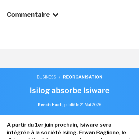
Commentaire
BUSINESS
/
RÉORGANISATION
Isilog absorbe Isiware
Benoît Huet
,
publié le 21 Mai 2026
A partir du 1er juin prochain, Isiware sera
intégrée à la société Isilog. Erwan Baglione, le