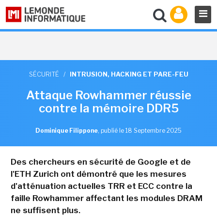
SÉCURITÉ
/
INTRUSION, HACKING ET PARE-FEU
Attaque Rowhammer réussie
contre la mémoire DDR5
Dominique Filippone
,
publié le 18 Septembre 2025
Des chercheurs en sécurité de Google et de
l'ETH Zurich ont démontré que les mesures
d'atténuation actuelles TRR et ECC contre la
faille Rowhammer affectant les modules DRAM
ne suffisent plus.