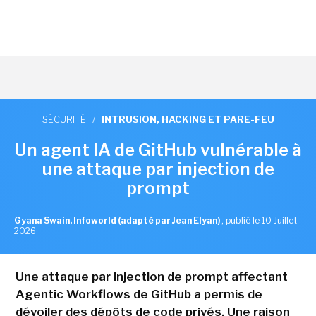
SÉCURITÉ
/
INTRUSION, HACKING ET PARE-FEU
Un agent IA de GitHub vulnérable à
une attaque par injection de
prompt
Gyana Swain, Infoworld (adapté par Jean Elyan)
,
publié le 10 Juillet
2026
Une attaque par injection de prompt affectant
Agentic Workflows de GitHub a permis de
dévoiler des dépôts de code privés. Une raison