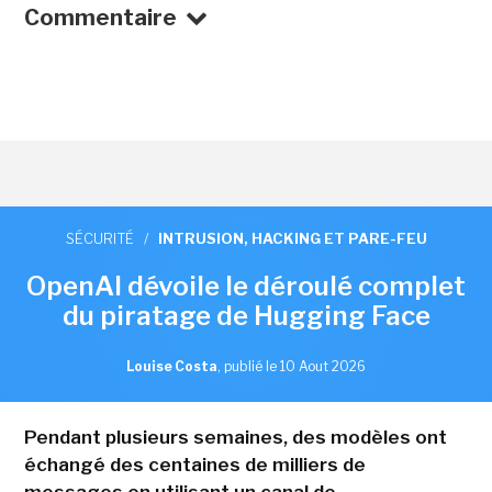
Commentaire
SÉCURITÉ
/
INTRUSION, HACKING ET PARE-FEU
OpenAI dévoile le déroulé complet
du piratage de Hugging Face
Louise Costa
,
publié le 10 Aout 2026
Pendant plusieurs semaines, des modèles ont
échangé des centaines de milliers de