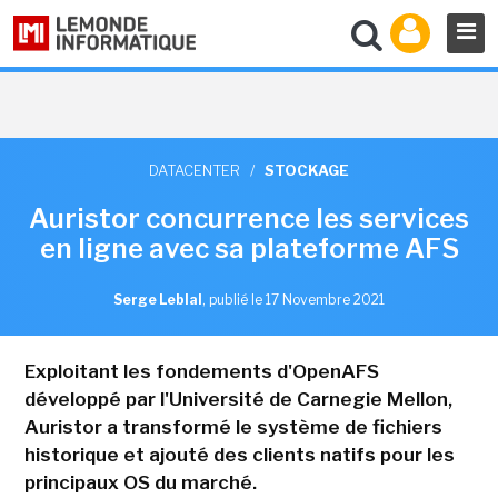
DATACENTER
/
STOCKAGE
Auristor concurrence les services
en ligne avec sa plateforme AFS
Serge Leblal
,
publié le 17 Novembre 2021
Exploitant les fondements d'OpenAFS
développé par l'Université de Carnegie Mellon,
Auristor a transformé le système de fichiers
historique et ajouté des clients natifs pour les
principaux OS du marché.