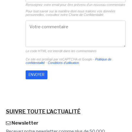
Renseignez votre email pour être prévenu d'un nouveau commentaire
Pour tout savoir sur la manière dont nous traitons vos données
personnelles, consultez notre
Charte de Confidentialité.
Le code HTML est interdit dans les commentaires
Ce site est protégé par reCAPTCHA et Google -
Politique de
confidentialité
-
Conditions d'utilisation
SUIVRE TOUTE L'ACTUALITÉ
Newsletter
Recevez notre newsletter comme plus de 50 000