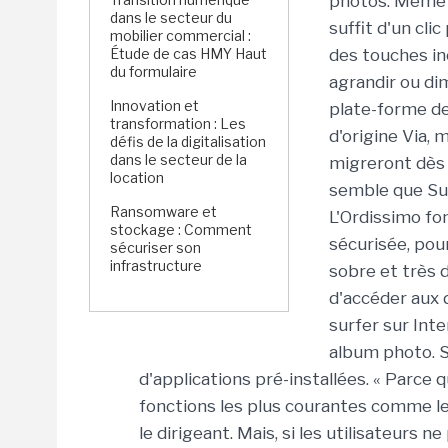
photos. Même le
dans le secteur du
suffit d'un cl
mobilier commercial :
Étude de cas HMY Haut
des touches i
du formulaire
agrandir ou dimi
Innovation et
plate-forme de
transformation : Les
d'origine Via,
défis de la digitalisation
dans le secteur de la
migreront dès s
location
semble que Sub
Ransomware et
L'Ordissimo fo
stockage : Comment
sécurisée, pou
sécuriser son
infrastructure
sobre et très 
d'accéder aux d
surfer sur Inte
album photo. S
d'applications pré-installées. « Parce q
fonctions les plus courantes comme le 
le dirigeant. Mais, si les utilisateurs n