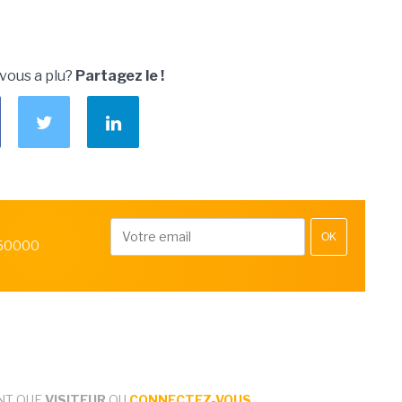
 vous a plu?
Partagez le !
OK
 50000
NT QUE
VISITEUR
OU
CONNECTEZ-VOUS