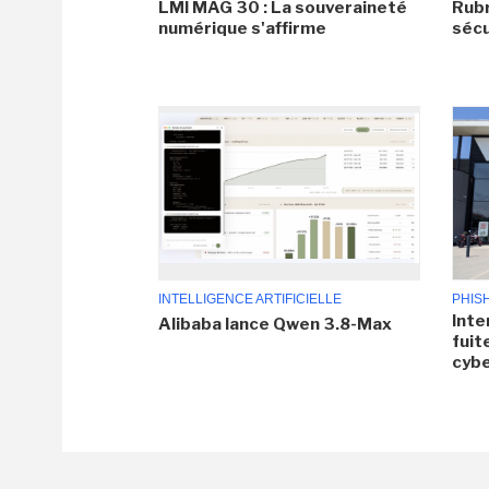
LMI MAG 30 : La souveraineté
Rubr
numérique s'affirme
sécu
INTELLIGENCE ARTIFICIELLE
PHIS
Inte
Alibaba lance Qwen 3.8-Max
fuit
cyb