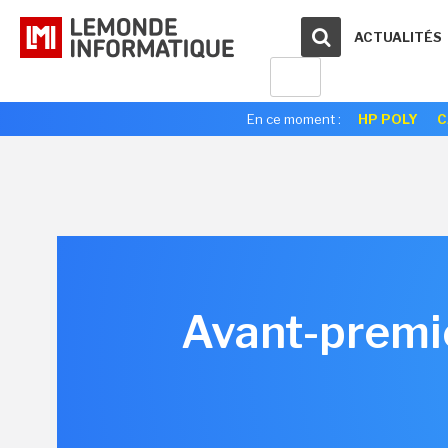
ACTUALITÉS
En ce moment :
HP POLY
C
Avant-premièr