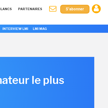
S'abonner
BLANCS
PARTENAIRES
INTERVIEW LMI
LMI MAG
nateur le plus