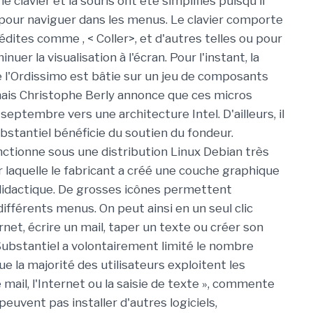
 clavier et la souris ont été simplifiés puisqu'il
ic pour naviguer dans les menus. Le clavier comporte
nédites comme
, < Coller>, et d'autres telles
ou
pour
nuer la visualisation à l'écran. Pour l'instant, la
 l'Ordissimo est bâtie sur un jeu de composants
 mais Christophe Berly annonce que ces micros
eptembre vers une architecture Intel. D'ailleurs, il
stantiel bénéficie du soutien du fondeur.
nctionne sous une distribution Linux Debian très
r laquelle le fabricant a créé une couche graphique
didactique. De grosses icônes permettent
ifférents menus. On peut ainsi en un seul clic
rnet, écrire un mail, taper un texte ou créer son
ubstantiel a volontairement limité le nombre
ue la majorité des utilisateurs exploitent les
mail, l'Internet ou la saisie de texte », commente
e peuvent pas installer d'autres logiciels,