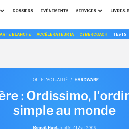
DOSSIERS
ÉVÉNEMENTS
SERVICES
LIVRES-
ARTE BLANCHE
ACCÉLERATEUR IA
CYBERCOACH
TESTS
TOUTE L'ACTUALITÉ
/
HARDWARE
e : Ordissimo, l'ordi
simple au monde
Benoit Huet
,
publié le 11 Avril 2006