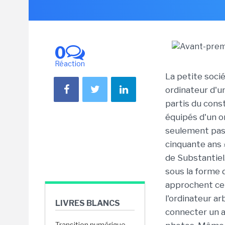
0
Réaction
La petite socié
ordinateur d'u
partis du cons
équipés d'un o
seulement pas 
cinquante ans 
de Substantiel
sous la forme 
approchent cel
l'ordinateur a
LIVRES BLANCS
connecter un 
Transition numérique