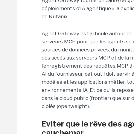
Agent Gateway fournit un cadre de gou
déploiements d’IA agentique », a exp
de Nutanix.
Agent Gateway est articulé autour de 
serveurs MCP pour que les agents se c
sources de données privées, du monitori
des accès aux serveurs MCP et de la m
l’enregistrement des requêtes MCP à de
AI du fournisseur, cet outil doit servir 
modèles et les applications métier, t
environnements IA. Et ce qu’ils repos
dans le cloud public (frontier) que su
ciblés (openweight).
Eviter que le rêve des a
cauchemar