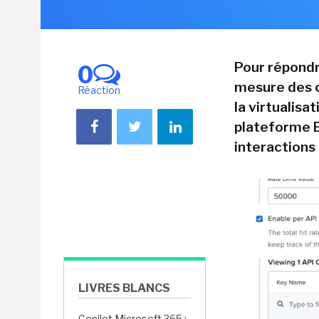
Pour répondr
0
mesure des co
Réaction
la virtualisa
plateforme En
interactions
LIVRES BLANCS
Copilot Microsoft 365 :