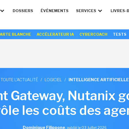
DOSSIERS
ÉVÉNEMENTS
SERVICES
LIVRES-
ARTE BLANCHE
ACCÉLERATEUR IA
CYBERCOACH
TESTS
TOUTE L'ACTUALITÉ
/
LOGICIEL
/
INTELLIGENCE ARTIFICIELLE
t Gateway, Nutanix g
ôle les coûts des age
Dominique Filippone
,
publié le 03 Juillet 2026