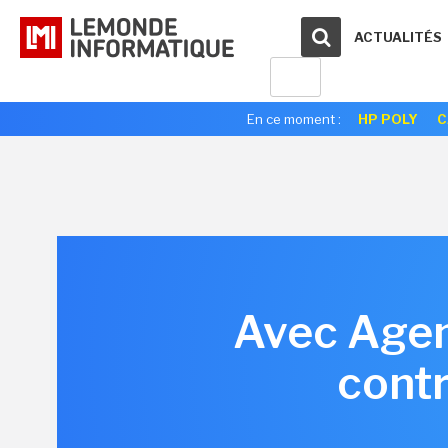
ACTUALITÉS
En ce moment :
HP POLY
C
Avec Agen
contr