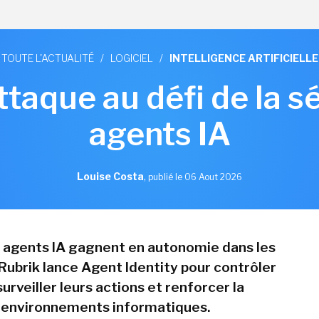
TOUTE L'ACTUALITÉ
/
LOGICIEL
/
INTELLIGENCE ARTIFICIELLE
ttaque au défi de la s
agents IA
Louise Costa
,
publié le 06 Aout 2026
s agents IA gagnent en autonomie dans les
 Rubrik lance Agent Identity pour contrôler
surveiller leurs actions et renforcer la
 environnements informatiques.