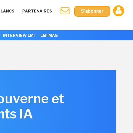
S'abonner
BLANCS
PARTENAIRES
INTERVIEW LMI
LMI MAG
ouverne et
nts IA