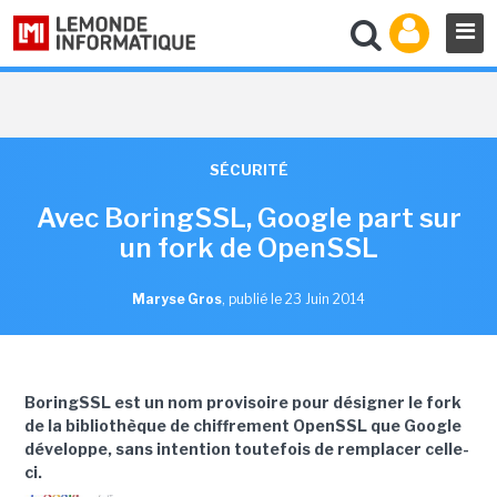
SÉCURITÉ
Avec BoringSSL, Google part sur
un fork de OpenSSL
Maryse Gros
,
publié le 23 Juin 2014
BoringSSL est un nom provisoire pour désigner le fork
de la bibliothèque de chiffrement OpenSSL que Google
développe, sans intention toutefois de remplacer celle-
ci.