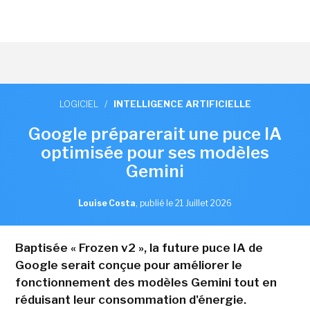
LOGICIEL
/
INTELLIGENCE ARTIFICIELLE
Google préparerait une puce IA
optimisée pour ses modèles
Gemini
Louise Costa
,
publié le 21 Juillet 2026
Baptisée « Frozen v2 », la future puce IA de
Google serait conçue pour améliorer le
fonctionnement des modèles Gemini tout en
réduisant leur consommation d'énergie.