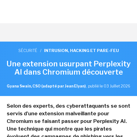
SÉCURITÉ
/
INTRUSION, HACKING ET PARE-FEU
Une extension usurpant Perplexity
AI dans Chromium découverte
Gyana Swain, CSO (adapté par Jean Elyan)
,
publié le 03 Juillet 2026
Selon des experts, des cyberattaquants se sont
servis d'une extension malveillante pour
Chromium se faisant passer pour Perplexity AI.
Une technique qui montre que les pirates
évoluent des campagnes de phishing vers les