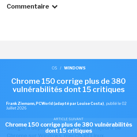
Commentaire
OS
/
WINDOWS
Chrome 150 corrige plus de 380
vulnérabilités dont 15 critiques
Frank Ziemann, PCWorld (adapté par Louise Costa)
,
publié le 02
Juillet 2026
ARTICLE SUIVANT
Chrome 150 corrige plus de 380 vulnérabilités
Google a déployé une mise à jour majeure de
dont 15 critiques
Chrome sur Windows, macOS et Linux,