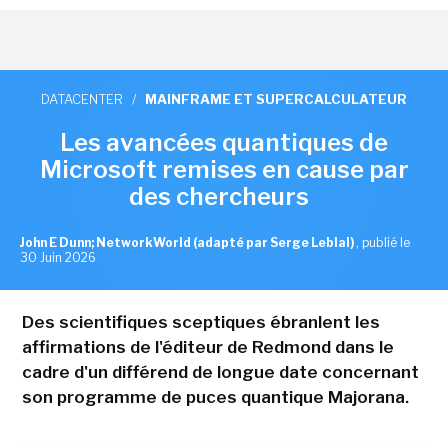
DATACENTER
/
MAINFRAME ET SUPERCALCULATEUR
Les avancées quantiques de
Microsoft remises en cause par
des chercheurs
John E Dunn; NetworkWorld (adapté par Serge Leblal)
,
publié le
30 Juin 2026
Des scientifiques sceptiques ébranlent les
affirmations de l'éditeur de Redmond dans le
cadre d'un différend de longue date concernant
son programme de puces quantique Majorana.