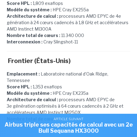
Score HPL :
1,809 exaflops
Modèle du système :
HPE Cray EX255a
Architecture de calcul :
processeurs AMD EPYC de 4e
génération à 24 cœurs cadencés à 1,8 GHz et accélérateurs
AMD Instinct MI300A
Nombre total de cœurs :
11 340 000
Interconnexion :
Cray Slingshot-11
Frontier (États-Unis)
Emplacement :
Laboratoire national d’Oak Ridge,
Tennessee
Score HPL :
1,353 exaflops
Modèle du système :
HPE Cray EX235a
Architecture de calcul :
processeurs AMD EPYC de
3e génération optimisés à 64 cœurs cadencés à 2 GHz et
accélérateurs AMD Instinct MI250X
Nombre total de cœurs :
9 066 176
ARTICLE SUIVANT
Airbus triple ses capacités de calcul avec un 2e
Interconnexion :
Cray Slingshot-11
Bull Sequana HX3000