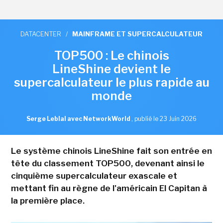
DATACENTER
/
MAINFRAME ET SUPERCALCULATEUR
TOP500 : Le chinois
LineShine devient le
supercalculateur le plus rapide au
monde
Serge Leblal avec NetworkWorld
,
publié le 23 Juin 2026
Le système chinois LineShine fait son entrée en
tête du classement TOP500, devenant ainsi le
cinquième supercalculateur exascale et
mettant fin au règne de l'américain El Capitan à
la première place.