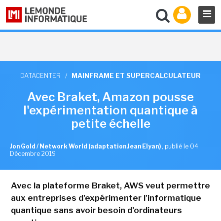
DATACENTER
/
MAINFRAME ET SUPERCALCULATEUR
Avec Braket, Amazon pousse
l'expérimentation quantique à
petite échelle
Jon Gold / Network World (adaptation Jean Elyan)
,
publié le 04
Décembre 2019
Avec la plateforme Braket, AWS veut permettre
aux entreprises d'expérimenter l'informatique
quantique sans avoir besoin d'ordinateurs