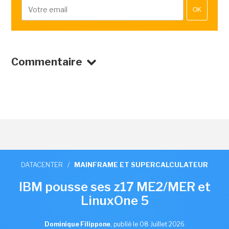
OK
Commentaire
DATACENTER
/
MAINFRAME ET SUPERCALCULATEUR
IBM pousse ses z17 ME2/MER et
LinuxOne 5
Dominique Filippone
,
publié le 08 Juillet 2026