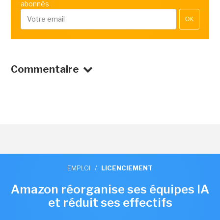
abonnés
OK
Commentaire
EMPLOI
/
LICENCIEMENT
Amazon réorganise ses équipes IA
et réduit ses effectifs