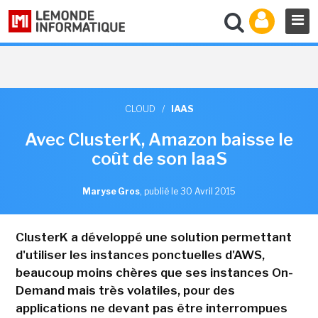
CLOUD
/
IAAS
Avec ClusterK, Amazon baisse le
coût de son IaaS
Maryse Gros
,
publié le 30 Avril 2015
ClusterK a développé une solution permettant
d'utiliser les instances ponctuelles d'AWS,
beaucoup moins chères que ses instances On-
Demand mais très volatiles, pour des
applications ne devant pas être interrompues