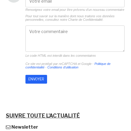
Renseignez votre email pour être prévenu d'un nouveau commentaire
Pour tout savoir sur la manière dont nous traitons vos données
personnelles, consultez notre
Charte de Confidentialité.
Le code HTML est interdit dans les commentaires
Ce site est protégé par reCAPTCHA et Google -
Politique de
confidentialité
-
Conditions d'utilisation
SUIVRE TOUTE L'ACTUALITÉ
Newsletter