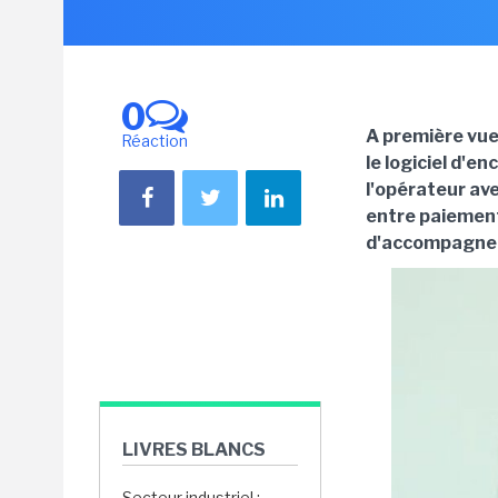
0
A première vue
Réaction
le logiciel d'e
l'opérateur ave
entre paiement
d'accompagne
LIVRES BLANCS
Secteur industriel :