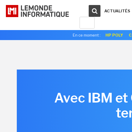
ACTUALITÉS
En ce moment :
HP POLY
C
Avec IBM et
te