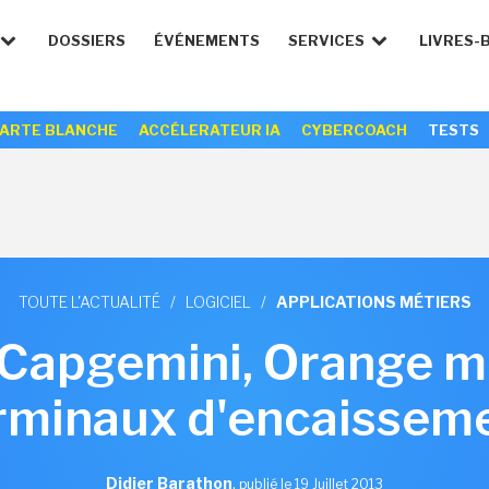
DOSSIERS
ÉVÉNEMENTS
SERVICES
LIVRES-
ARTE BLANCHE
ACCÉLERATEUR IA
CYBERCOACH
TESTS
TOUTE L'ACTUALITÉ
/
LOGICIEL
/
APPLICATIONS MÉTIERS
 Capgemini, Orange m
rminaux d'encaissem
Didier Barathon
,
publié le 19 Juillet 2013