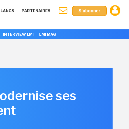
S'abonner
BLANCS
PARTENAIRES
INTERVIEW LMI
LMI MAG
odernise ses
ent