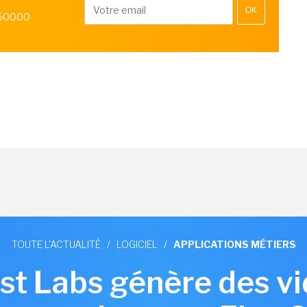
OK
 50000
TOUTE L'ACTUALITÉ
/
LOGICIEL
/
APPLICATIONS MÉTIERS
st Labs génère des v