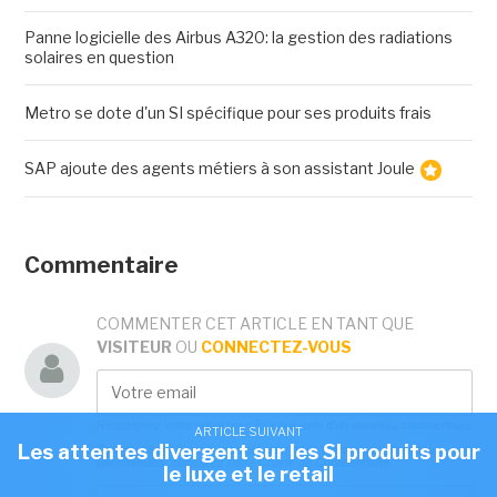
Panne logicielle des Airbus A320: la gestion des radiations
solaires en question
Metro se dote d'un SI spécifique pour ses produits frais
SAP ajoute des agents métiers à son assistant Joule
Commentaire
COMMENTER CET ARTICLE EN TANT QUE
VISITEUR
OU
CONNECTEZ-VOUS
Renseignez votre email pour être prévenu d'un nouveau commentaire
ARTICLE SUIVANT
Les attentes divergent sur les SI produits pour
Pour tout savoir sur la manière dont nous traitons vos données
personnelles, consultez notre
Charte de Confidentialité.
le luxe et le retail