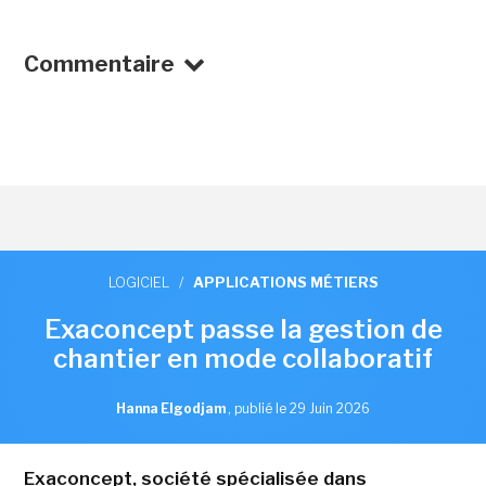
Commentaire
LOGICIEL
/
APPLICATIONS MÉTIERS
Exaconcept passe la gestion de
chantier en mode collaboratif
Hanna Elgodjam
,
publié le 29 Juin 2026
Exaconcept, société spécialisée dans