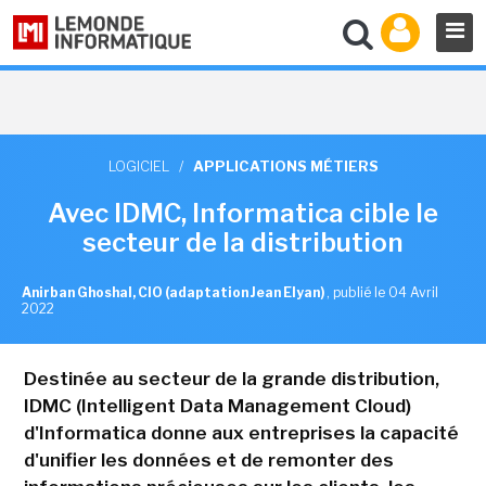
LOGICIEL
/
APPLICATIONS MÉTIERS
Avec IDMC, Informatica cible le
secteur de la distribution
Anirban Ghoshal, CIO (adaptation Jean Elyan)
,
publié le 04 Avril
2022
Destinée au secteur de la grande distribution,
IDMC (Intelligent Data Management Cloud)
d'Informatica donne aux entreprises la capacité
d'unifier les données et de remonter des