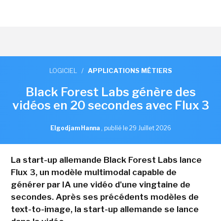
LOGICIEL
/
APPLICATIONS MÉTIERS
Black Forest Labs génère des
vidéos en 20 secondes avec Flux 3
Elgodjam Hanna
,
publié le 29 Juillet 2026
La start-up allemande Black Forest Labs lance
Flux 3, un modèle multimodal capable de
générer par IA une vidéo d'une vingtaine de
secondes. Après ses précédents modèles de
text-to-image, la start-up allemande se lance