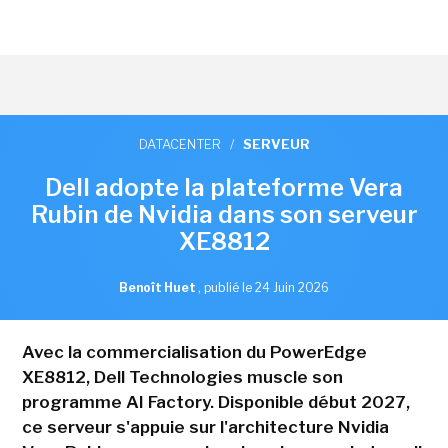
DATACENTER
/
SERVEUR
Dell adopte la plateforme Vera
Rubin de Nvidia dans son serveur
XE8812
Benoît Huet
,
publié le 24 Juin 2026
Avec la commercialisation du PowerEdge
XE8812, Dell Technologies muscle son
programme AI Factory. Disponible début 2027,
ce serveur s'appuie sur l'architecture Nvidia