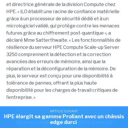
et directrice générale de la division Compute chez
HPE. « iLO établit une racine de confiance matérielle
grâce à un processeur de sécurité dédié et à un
micrologiciel validé, qui protège contre les menaces
futures grâce au chiffrement post-quantique », a
déclaré Mme Satterthwaite. « Les fonctionnalités de
résilience du serveur HPE Compute Scale-up Server
3250 comprennent la détection et la correction
avancées des erreurs de mémoire, ainsi que la
réparation et la déconfiguration de la mémoire. De
plus, le serveur est conçu pour une disponibilité à
tolérance de pannes, offrant la plus haute
disponibilité pour les charges de travail critiques de
l’entreprise. »
ARTICLE SUIVANT
ARTICLE SUIVANT
Ce serveur - livré avec une distribution Linux (Red
HPE élargit sa gamme Proliant avec un châssis
Avec le Compute Scale-up Server 3250, HPE
Hat) ou Windows Server - est en concurrence
cible les charges de travail in-memory
edge durci
directe avec les
serveurs IBM Power
- sur base Unix -