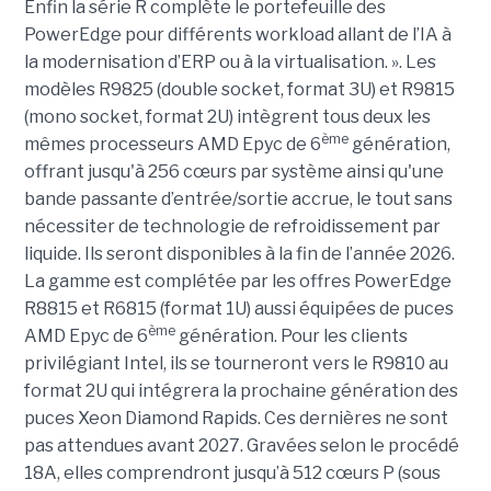
Enfin la série R complète le portefeuille des
PowerEdge pour différents workload allant de l’IA à
la modernisation d’ERP ou à la virtualisation. ». Les
modèles R9825 (double socket, format 3U) et R9815
(mono socket, format 2U) intègrent tous deux les
ème
mêmes processeurs AMD Epyc de 6
génération,
offrant jusqu'à 256 cœurs par système ainsi qu'une
bande passante d’entrée/sortie accrue, le tout sans
nécessiter de technologie de refroidissement par
liquide. Ils seront disponibles à la fin de l’année 2026.
La gamme est complétée par les offres PowerEdge
R8815 et R6815 (format 1U) aussi équipées de puces
ème
AMD Epyc de 6
génération. Pour les clients
privilégiant Intel, ils se tourneront vers le R9810 au
format 2U qui intégrera la prochaine génération des
puces Xeon Diamond Rapids. Ces dernières ne sont
pas attendues avant 2027. Gravées selon le procédé
18A, elles comprendront jusqu’à 512 cœurs P (sous