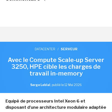
DATACENTER
/
SERVEUR
Avec le Compute Scale-up Server
3250, HPE cible les charges de
travail in-memory
Serge Leblal
,
publié le 12 Mai 2026
Equipé de processeurs Intel Xeon 6 et
disposant d'une architecture modulaire adaptée