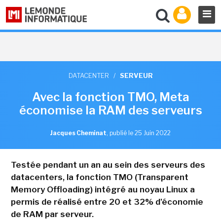
DATACENTER
/
SERVEUR
Avec la fonction TMO, Meta
économise la RAM des serveurs
Jacques Cheminat
,
publié le 25 Juin 2022
Testée pendant un an au sein des serveurs des
datacenters, la fonction TMO (Transparent
Memory Offloading) intégré au noyau Linux a
permis de réalisé entre 20 et 32% d'économie
de RAM par serveur.