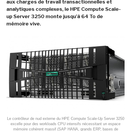
aux charges de travail transactionnelles et
analytiques complexes, le HPE Compute Scale-
up Server 3250 monte jusqu'à 64 To de
mémoire vive.
Le contrôleur de nud externe du HPE Compute Scale-Up Server 3250
excelle pour des workloads CPU intensifs nécessitant un espace
mémoire cohérent massif (SAP HANA, grands ERP, bases de