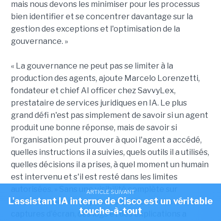
mais nous devons les minimiser pour les processus
bien identifier et se concentrer davantage sur la
gestion des exceptions et l'optimisation de la
gouvernance. »
« La gouvernance ne peut pas se limiter à la
production des agents, ajoute Marcelo Lorenzetti,
fondateur et chief AI officer chez SavvyLex,
prestataire de services juridiques en IA. Le plus
grand défi n'est pas simplement de savoir si un agent
produit une bonne réponse, mais de savoir si
l'organisation peut prouver à quoi l'agent a accédé,
quelles instructions il a suivies, quels outils il a utilisés,
quelles décisions il a prises, à quel moment un humain
est intervenu et s'il est resté dans les limites
autorisées. » Sans une visibilité complète sur
ARTICLE SUIVANT
L'assistant IA interne de Cisco est un véritable
l'exécution, les entreprises se retrouvent avec des
touche-à-tout
captures d'écran, des logs et des explications a