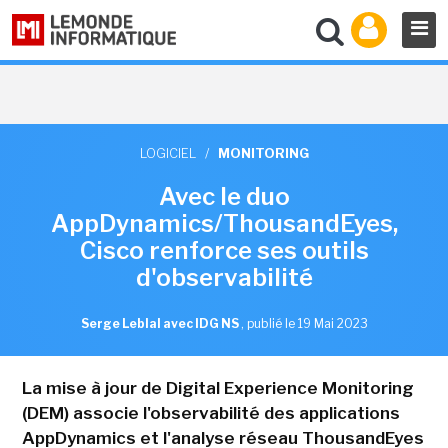
LOGICIEL
/
MONITORING
Avec le duo
AppDynamics/ThousandEyes,
Cisco renforce ses outils
d'observabilité
Serge Leblal avec IDG NS
,
publié le 19 Mai 2023
La mise à jour de Digital Experience Monitoring
(DEM) associe l'observabilité des applications
AppDynamics et l'analyse réseau ThousandEyes