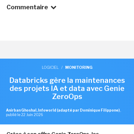
Commentaire
LOGICIEL
/
MONITORING
Databricks gère la maintenances
des projets IA et data avec Genie
ZeroOps
Anirban Ghoshal, Infoworld (adapté par Dominique Filippone)
,
publié le 22 Juin 2026