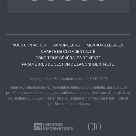
NOUS CONTACTER
ANNONCEURS
MENTIONS LÉGALES
CHARTE DE CONFIDENTIALITÉ
CONDITIONS GÉNÉRALES DE VENTE
PARAMÈTRES DE GESTION DE LA CONFIDENTIALITÉ
Copyright © LeMondeInformatique.fr 1997-2026
Toute reproduction ou représentation intégrale ou partielle, par quelque
procédé que ce soit, des pages publiées sur ce site, faite sans l'autorisation
de l'éditeur ou du webmaster du site LeMondeInformatique.fr est illicite et
constitue une contrefaçon.