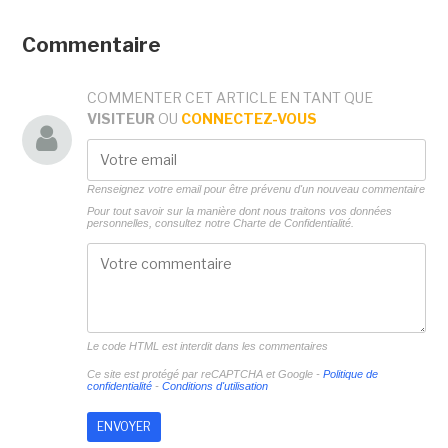
Commentaire
COMMENTER CET ARTICLE EN TANT QUE
VISITEUR
OU
CONNECTEZ-VOUS
Renseignez votre email pour être prévenu d'un nouveau commentaire
Pour tout savoir sur la manière dont nous traitons vos données
personnelles, consultez notre
Charte de Confidentialité.
Le code HTML est interdit dans les commentaires
Ce site est protégé par reCAPTCHA et Google -
Politique de
confidentialité
-
Conditions d'utilisation