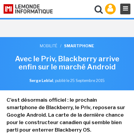
MOBILITÉ
/
SMARTPHONE
Avec le Priv, Blackberry arrive
enfin sur le marché Android
Serge Leblal
,
publié le 25 Septembre 2015
C'est désormais officiel : le prochain
smartphone de Blackberry, le Priv, reposera sur
Google Android. La carte de la dernière chance
pour le constructeur canadien qui semble bien
parti pour enterrer Blackberry OS.