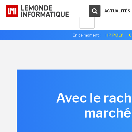
ACTUALITÉS
En ce moment :
HP POLY
C
Avec le rach
marché 