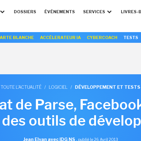
DOSSIERS
ÉVÉNEMENTS
SERVICES
LIVRES-
ARTE BLANCHE
ACCÉLERATEUR IA
CYBERCOACH
TESTS
TOUTE L'ACTUALITÉ
/
LOGICIEL
/
DÉVELOPPEMENT ET TESTS
at de Parse, Facebook
des outils de dével
Jean Elyan avec IDG NS
,
publié le 26 Avril 2013