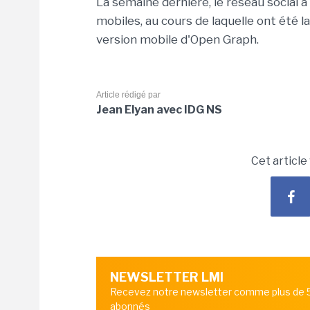
La semaine dernière, le réseau social
mobiles, au cours de laquelle ont été 
version mobile d'Open Graph.
Article rédigé par
Jean Elyan avec IDG NS
Cet article
NEWSLETTER LMI
Recevez notre newsletter comme plus de
abonnés