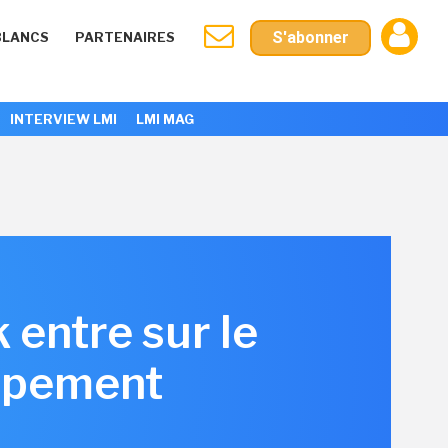
S'abonner
BLANCS
PARTENAIRES
INTERVIEW LMI
LMI MAG
 entre sur le
oppement