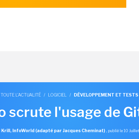
TOUTE L'ACTUALITÉ
/
LOGICIEL
/
DÉVELOPPEMENT ET TESTS
o scrute l'usage de G
l Krill, InfoWorld (adapté par Jacques Cheminat)
,
publié le 10 Juill