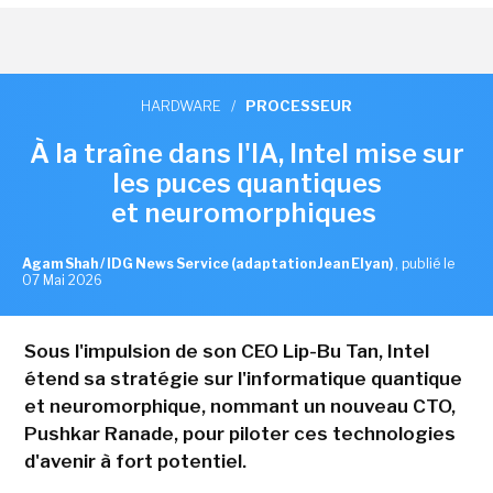
HARDWARE
/
PROCESSEUR
À la traîne dans l'IA, Intel mise sur
les puces quantiques
et neuromorphiques
Agam Shah / IDG News Service (adaptation Jean Elyan)
,
publié le
07 Mai 2026
Sous l'impulsion de son CEO Lip-Bu Tan, Intel
étend sa stratégie sur l'informatique quantique
et neuromorphique, nommant un nouveau CTO,
Pushkar Ranade, pour piloter ces technologies
d'avenir à fort potentiel.