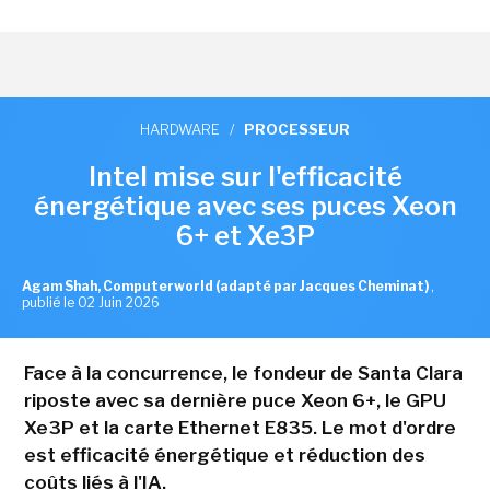
HARDWARE
/
PROCESSEUR
Intel mise sur l'efficacité
énergétique avec ses puces Xeon
6+ et Xe3P
Agam Shah, Computerworld (adapté par Jacques Cheminat)
,
publié le 02 Juin 2026
Face à la concurrence, le fondeur de Santa Clara
riposte avec sa dernière puce Xeon 6+, le GPU
Xe3P et la carte Ethernet E835. Le mot d'ordre
est efficacité énergétique et réduction des
coûts liés à l'IA.