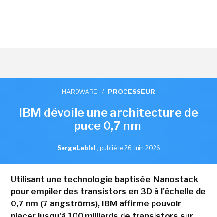
HARDWARE
/
PROCESSEUR
IBM dévoile une architecture de
puce 0,7 nm
Serge Leblal
,
publié le 26 Juin 2026
Utilisant une technologie baptisée Nanostack
pour empiler des transistors en 3D à l'échelle de
0,7 nm (7 angströms), IBM affirme pouvoir
placer jusqu'à 100 milliards de transistors sur