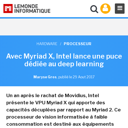
HARDWARE
/
PROCESSEUR
Avec Myriad X, Intel lance une puce
dédiée au deep learning
Maryse Gros
,
publié le 29 Aout 2017
Un an après le rachat de Movidius, Intel
présente le VPU Myriad X qui apporte des
capacités décuplées par rapport au Myriad 2. Ce
processeur de vision informatisée à faible
consommation est destiné aux équipements