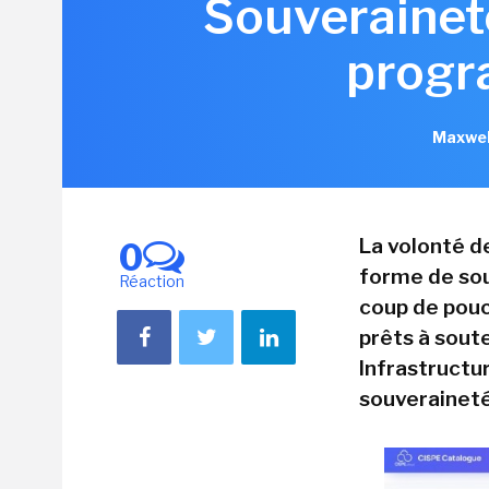
Souveraineté
progr
Maxwel
La volonté d
0
forme de sou
Réaction
coup de pouc
prêts à sout
Infrastructu
souveraineté