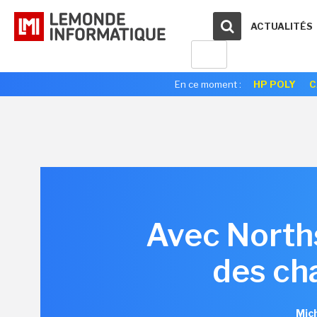
ACTUALITÉS
En ce moment :
HP POLY
C
Avec Norths
des cha
Mic