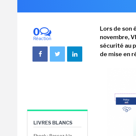
Lors de son 
0
novembre, VM
Réaction
sécurité au p
de mise en r
LIVRES BLANCS
Ebook : Passez à la