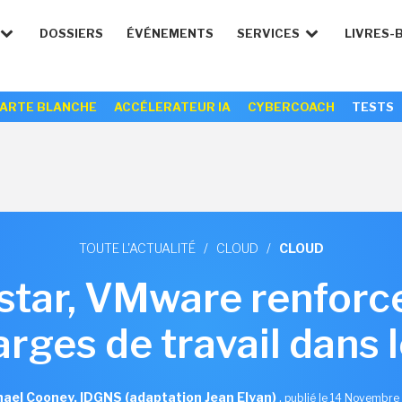
DOSSIERS
ÉVÉNEMENTS
SERVICES
LIVRES-
ARTE BLANCHE
ACCÉLERATEUR IA
CYBERCOACH
TESTS
TOUTE L'ACTUALITÉ
/
CLOUD
/
CLOUD
tar, VMware renforce
rges de travail dans 
hael Cooney, IDGNS (adaptation Jean Elyan)
,
publié le 14 Novembre