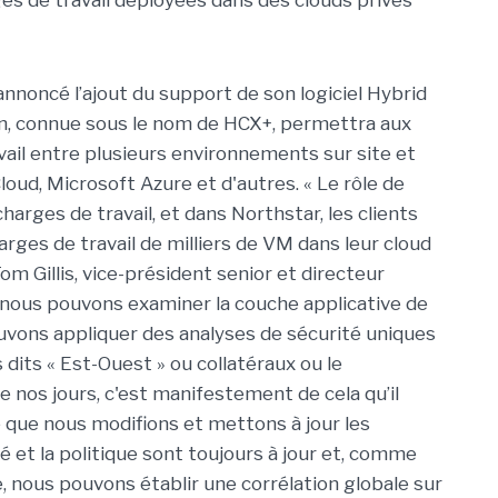
es de travail déployées dans des clouds privés
annoncé l’ajout du support de son logiciel Hybrid
on, connue sous le nom de HCX+, permettra aux
vail entre plusieurs environnements sur site et
ud, Microsoft Azure et d'autres. « Le rôle de
harges de travail, et dans Northstar, les clients
ges de travail de milliers de VM dans leur cloud
Tom Gillis, vice-président senior et directeur
nous pouvons examiner la couche applicative de
ouvons appliquer des analyses de sécurité uniques
dits « Est-Ouest » ou collatéraux ou le
 nos jours, c'est manifestement de cela qu’il
nné que nous modifions et mettons à jour les
 et la politique sont toujours à jour et, comme
e, nous pouvons établir une corrélation globale sur