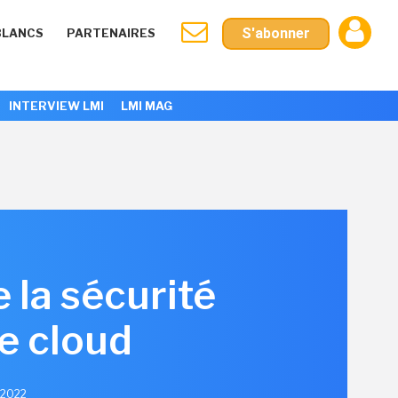
S'abonner
BLANCS
PARTENAIRES
INTERVIEW LMI
LMI MAG
 la sécurité
le cloud
 2022