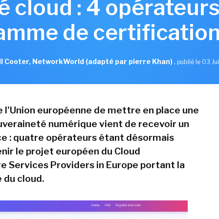
 cloud : 4 opérateur
amme de certification
l Cooter, NetworkWorld (adapté par pierre Khan)
,
publié le 03 Ju
e l'Union européenne de mettre en place une
veraineté numérique vient de recevoir un
e : quatre opérateurs étant désormais
enir le projet européen du Cloud
re Services Providers in Europe portant la
 du cloud.