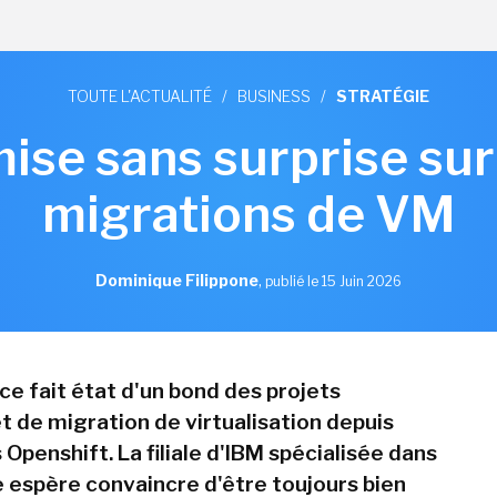
TOUTE L'ACTUALITÉ
/
BUSINESS
/
STRATÉGIE
ise sans surprise sur l
migrations de VM
Dominique Filippone
,
publié le 15 Juin 2026
ce fait état d'un bond des projets
t de migration de virtualisation depuis
Openshift. La filiale d'IBM spécialisée dans
e espère convaincre d'être toujours bien