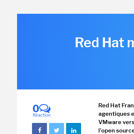
Red Hat m
Red Hat Fran
0
agentiques e
Réaction
VMware vers 
l'open sourc