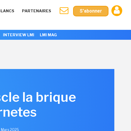
S'abonner
BLANCS
PARTENAIRES
INTERVIEW LMI
LMI MAG
cle la brique
rnetes
3 Mars 2025