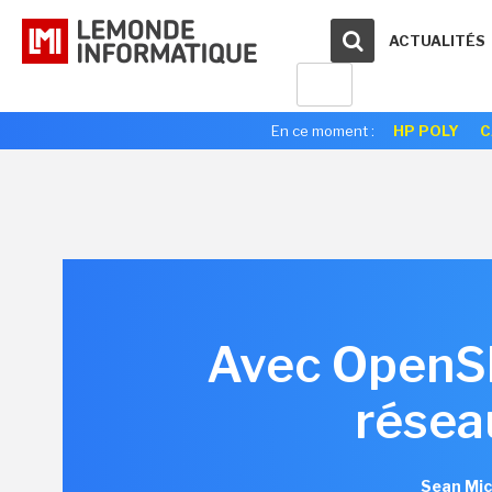
ACTUALITÉS
En ce moment :
HP POLY
C
Avec OpenShi
résea
Sean Mic