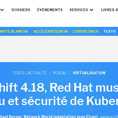
DOSSIERS
ÉVÉNEMENTS
SERVICES
LIVRES-
ARTE BLANCHE
ACCÉLERATEUR IA
CYBERCOACH
TESTS
TOUTE L'ACTUALITÉ
/
RÉSEAU
/
VIRTUALISATION
ft 4.18, Red Hat mus
u et sécurité de Kube
hael Kerner, Network World (adaptation Jean Elyan)
,
publié le 0