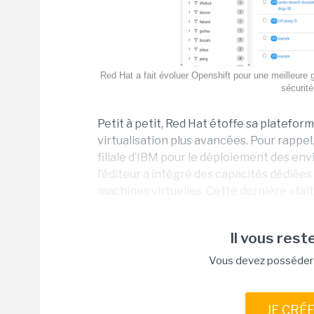
Red Hat a fait évoluer Openshift pour une meilleure
sécurité
Petit à petit, Red Hat étoffe sa platefo
virtualisation plus avancées. Pour rappel
filiale d’IBM pour le déploiement des en
l’éditeur a intégré des capacités dédiée
machines virtuelles. Cette dernière « fai
Il vous reste
Vous devez posséder u
JE CRÉ