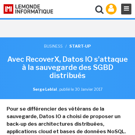
BUSINESS
/
START-UP
Avec RecoverX, Datos IO s'attaque
à la sauvegarde des SGBD
distribués
Serge Leblal
,
publié le 30 Janvier 2017
Pour se différencier des vétérans de la
sauvegarde, Datos IO a choisi de proposer un
back-up des architectures distribuées,
applications cloud et bases de données NoSQL.