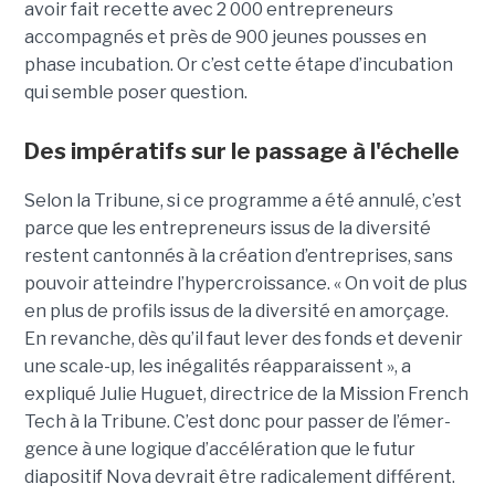
avoir fait recette avec 2 000 entrepreneurs
accompagnés et près de 900 jeunes pousses en
phase incubation. Or c’est cette étape d’incubation
qui semble poser question.
Des impératifs sur le passage à l'échelle
Selon la Tribune, si ce programme a été annulé, c’est
parce que les entre­pre­neurs issus de la diver­sité
restent cantonnés à la créa­tion d’entre­prises, sans
pouvoir atteindre l’hyper­crois­sance. « On voit de plus
en plus de pro­fils issus de la diver­sité en amorçage.
En revanche, dès qu’il faut lever des fonds et deve­nir
une scale-up, les inéga­li­tés réap­pa­raissent », a
expliqué Julie Huguet, directrice de la Mission French
Tech à la Tribune. C’est donc pour passer de l’émer­
gence à une logique d’accé­lé­ra­tion que le futur
diapositif Nova devrait être radi­ca­le­ment dif­fé­rent.