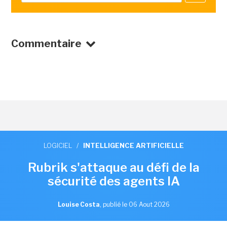
Commentaire
LOGICIEL
/
INTELLIGENCE ARTIFICIELLE
Rubrik s'attaque au défi de la
sécurité des agents IA
Louise Costa
,
publié le 06 Aout 2026