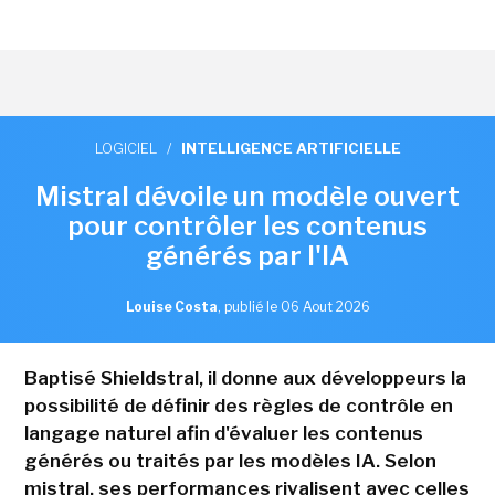
LOGICIEL
/
INTELLIGENCE ARTIFICIELLE
Mistral dévoile un modèle ouvert
pour contrôler les contenus
générés par l'IA
Louise Costa
,
publié le 06 Aout 2026
Baptisé Shieldstral, il donne aux développeurs la
possibilité de définir des règles de contrôle en
langage naturel afin d'évaluer les contenus
générés ou traités par les modèles IA. Selon
mistral, ses performances rivalisent avec celles