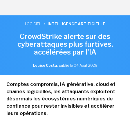
LOGICIEL
/
INTELLIGENCE ARTIFICIELLE
CrowdStrike alerte sur des
cyberattaques plus furtives,
accélérées par l'IA
Louise Costa
,
publié le 04 Aout 2026
Comptes compromis, IA générative, cloud et
chaînes logicielles, les attaquants exploitent
désormais les écosystèmes numériques de
confiance pour rester invisibles et accélérer
leurs opérations.