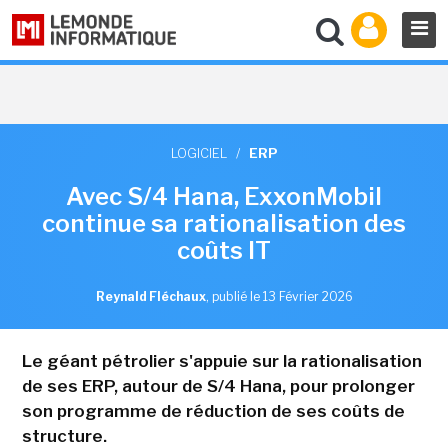
LOGICIEL
/
ERP
Avec S/4 Hana, ExxonMobil
continue sa rationalisation des
coûts IT
Reynald Fléchaux
,
publié le 13 Février 2026
Le géant pétrolier s'appuie sur la rationalisation
de ses ERP, autour de S/4 Hana, pour prolonger
son programme de réduction de ses coûts de
structure.