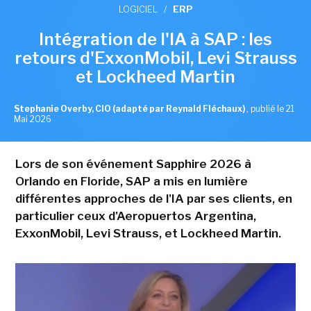
LOGICIEL
/
ERP
Intégration de l'IA à SAP : les
retours d'ExxonMobil, Levi Strauss
et Lockheed Martin
Stephanie Overby, CIO (adapté par Reynald Fléchaux)
,
publié le 21
Mai 2026
Lors de son événement Sapphire 2026 à
Orlando en Floride, SAP a mis en lumière
différentes approches de l'IA par ses clients, en
particulier ceux d'Aeropuertos Argentina,
ExxonMobil, Levi Strauss, et Lockheed Martin.