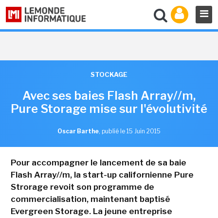
STOCKAGE
Avec ses baies Flash Array//m,
Pure Storage mise sur l'évolutivité
Oscar Barthe
,
publié le 15 Juin 2015
Pour accompagner le lancement de sa baie
Flash Array//m, la start-up californienne Pure
Strorage revoit son programme de
commercialisation, maintenant baptisé
Evergreen Storage. La jeune entreprise